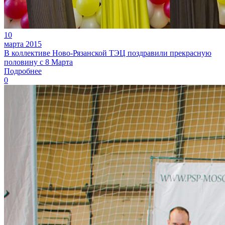
10
марта 2015
В коллективе Ново-Рязанской ТЭЦ поздравили прекрасную
половину с 8 Марта
Подробнее
0