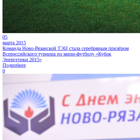
05
марта 2015
Команда Ново-Рязанской ТЭЦ стала серебряным призёром
Всероссийского турнира по мини-футболу «Кубок
Энергетики 2015»
Подробнее
0