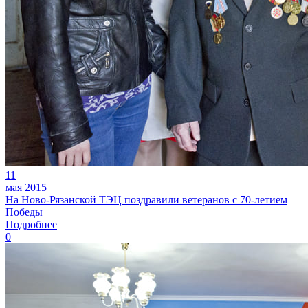
11
мая 2015
На Ново-Рязанской ТЭЦ поздравили ветеранов с 70-летием
Победы
Подробнее
0