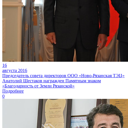
16
августа 2016
Председатель совета директоров ООО «Ново-Рязанская ТЭЦ»
Анатолий Шестаков награжден Памятным знаком
«Благодарность от Земли Рязанской»
Подробнее
0