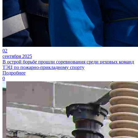
02
сентября 2025
В острой борьбе прошли соревнования среди цеховых команд
ТЭЦ по пожарно-прикладному спорту
Подробнее
0