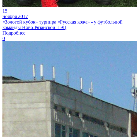
15
ноября 2017
«Золотой кубок» турнира «Русская кожа» - у футбольной
команды Ново-Рязанской ТЭЦ
Подробнее
0