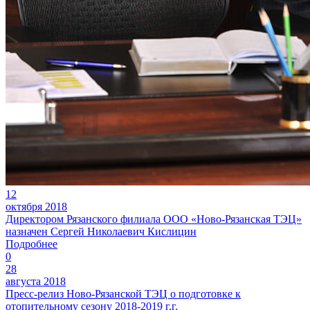
12
октября 2018
Директором Рязанского филиала ООО «Ново-Рязанская ТЭЦ»
назначен Сергей Николаевич Кислицин
Подробнее
0
28
августа 2018
Пресс-релиз Ново-Рязанской ТЭЦ о подготовке к
отопительному сезону 2018-2019 г.г.