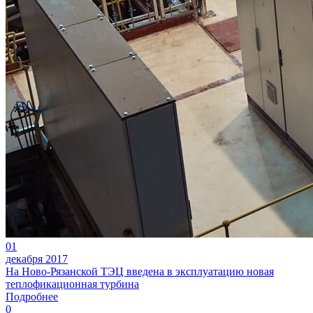
01
декабря 2017
На Ново-Рязанской ТЭЦ введена в эксплуатацию новая
теплофикационная турбина
Подробнее
0