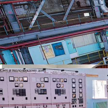
2025 год
2026 год
RSS
24 декабря 2018
На Ново-Рязанской ТЭЦ в День энергетика наградили лучших
Подробнее
0
Свет и тепло каждому дому