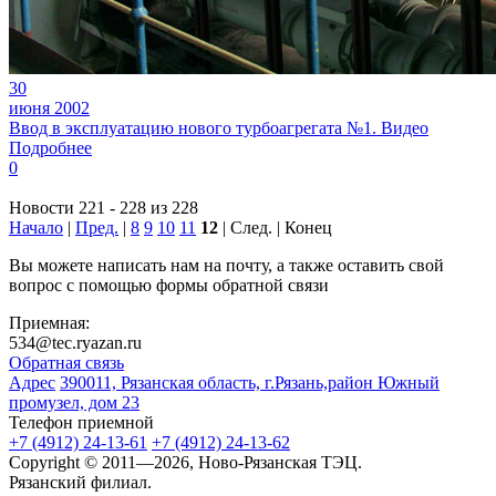
30
июня 2002
Ввод в эксплуатацию нового турбоагрегата №1. Видео
Подробнее
0
Новости 221 - 228 из 228
Начало
|
Пред.
|
8
9
10
11
12
| След. | Конец
Вы можете написать нам на почту, а также оставить свой
вопрос с помощью формы обратной связи
Приемная:
534@tec.ryazan.ru
Обратная связь
Адрес
390011, Рязанская область, г.Рязань,район Южный
промузел, дом 23
Телефон приемной
+7 (4912) 24-13-61
+7 (4912) 24-13-62
Copyright © 2011—2026, Ново-Рязанская ТЭЦ.
Рязанский филиал.