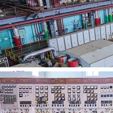
награжден почетной грамотой Министерства регионального разв
во-Рязанской ТЭЦ
Рязанской ТЭЦ
тчерской службой температурный режим в городских теплосетя