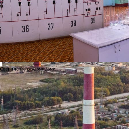
января 2006
Об устранении дефекта на обратном трубопроводе 3-ей городс
Подробнее
0
Свет и тепло каждому дому