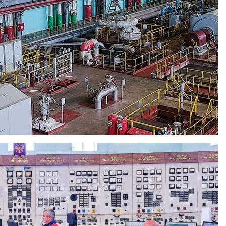
ития РФ
х