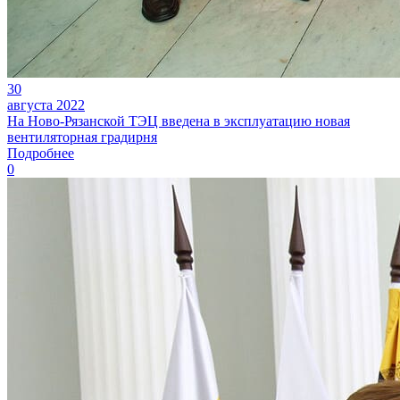
30
августа 2022
На Ново-Рязанской ТЭЦ введена в эксплуатацию новая
вентиляторная градирня
Подробнее
0