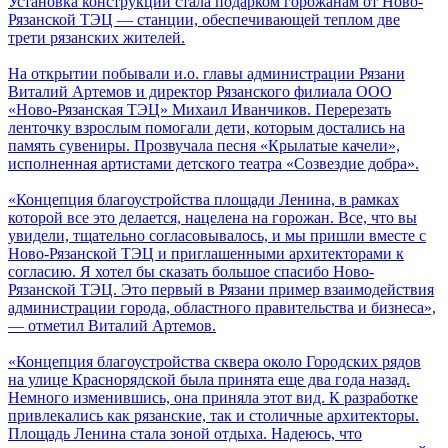
Установка конструкций стала подарком горожанам от Ново-
Рязанской ТЭЦ — станции, обеспечивающей теплом две
трети рязанских жителей.
На открытии побывали и.о. главы администрации Рязани
Виталий Артемов и директор Рязанского филиала ООО
«Ново-Рязанская ТЭЦ» Михаил Иванчиков. Перерезать
ленточку взрослым помогали дети, которым достались на
память сувениры. Прозвучала песня «Крылатые качели»,
исполненная артистами детского театра «Созвездие добра».
«Концепция благоустройства площади Ленина, в рамках
которой все это делается, нацелена на горожан. Все, что вы
увидели, тщательно согласовывалось, и мы пришли вместе с
Ново-Рязанской ТЭЦ и приглашенными архитекторами к
согласию. Я хотел бы сказать большое спасибо Ново-
Рязанской ТЭЦ. Это первый в Рязани пример взаимодействия
администрации города, областного правительства и бизнеса»,
— отметил Виталий Артемов.
«Концепция благоустройства сквера около Городских рядов
на улице Краснорядской была принята еще два года назад.
Немного изменившись, она приняла этот вид. К разработке
привлекались как рязанские, так и столичные архитекторы.
Площадь Ленина стала зоной отдыха. Надеюсь, что