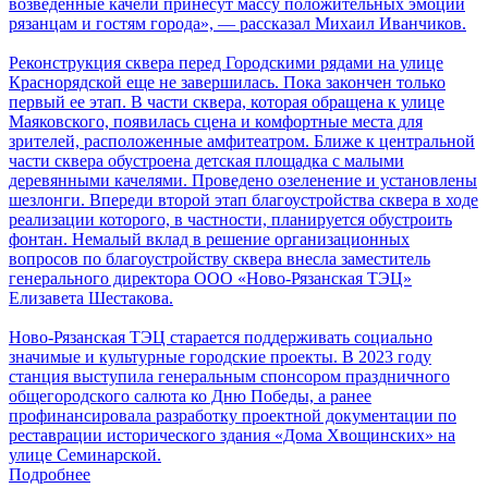
возведенные качели принесут массу положительных эмоций
рязанцам и гостям города», — рассказал Михаил Иванчиков.
Реконструкция сквера перед Городскими рядами на улице
Краснорядской еще не завершилась. Пока закончен только
первый ее этап. В части сквера, которая обращена к улице
Маяковского, появилась сцена и комфортные места для
зрителей, расположенные амфитеатром. Ближе к центральной
части сквера обустроена детская площадка с малыми
деревянными качелями. Проведено озеленение и установлены
шезлонги. Впереди второй этап благоустройства сквера в ходе
реализации которого, в частности, планируется обустроить
фонтан. Немалый вклад в решение организационных
вопросов по благоустройству сквера внесла заместитель
генерального директора ООО «Ново-Рязанская ТЭЦ»
Елизавета Шестакова.
Ново-Рязанская ТЭЦ старается поддерживать социально
значимые и культурные городские проекты. В 2023 году
станция выступила генеральным спонсором праздничного
общегородского салюта ко Дню Победы, а ранее
профинансировала разработку проектной документации по
реставрации исторического здания «Дома Хвощинских» на
улице Семинарской.
Подробнее