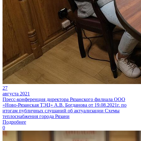
27
августа 2021
Пресс-конференция директора Рязанского филиала ООО
«Ново-Рязанская ТЭЦ» А.В. Богданова от 19.08.2021г. по
итогам публичных слушаний об актуализации Схемы
теплоснабжения города Рязани
Подробнее
0