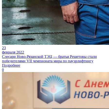
23
февраля 2022
Слесари Ново-Рязанской ТЭЦ — братья Решетовы стали
победителями VII чемпионата мира по пауэрлифтингу
Подробнее
0