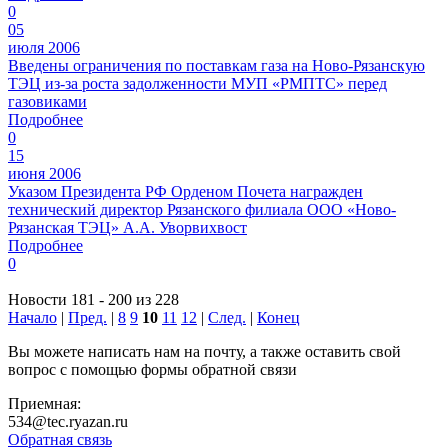
0
05
июля 2006
Введены ограничения по поставкам газа на Ново-Рязанскую
ТЭЦ из-за роста задолженности МУП «РМПТС» перед
газовиками
Подробнее
0
15
июня 2006
Указом Президента РФ Орденом Почета награжден
технический директор Рязанского филиала ООО «Ново-
Рязанская ТЭЦ» А.А. Уворвихвост
Подробнее
0
Новости 181 - 200 из 228
Начало
|
Пред.
|
8
9
10
11
12
|
След.
|
Конец
Вы можете написать нам на почту, а также оставить свой
вопрос с помощью формы обратной связи
Приемная:
534@tec.ryazan.ru
Обратная связь