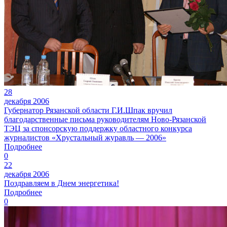
28
декабря 2006
Губернатор Рязанской области Г.И.Шпак вручил
благодарственные письма руководителям Ново-Рязанской
ТЭЦ за спонсорскую поддержку областного конкурса
журналистов «Хрустальный журавль — 2006»
Подробнее
0
22
декабря 2006
Поздравляем в Днем энергетика!
Подробнее
0