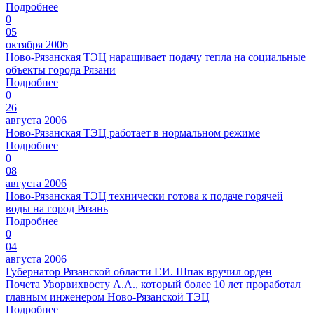
Подробнее
0
05
октября 2006
Ново-Рязанская ТЭЦ наращивает подачу тепла на социальные
объекты города Рязани
Подробнее
0
26
августа 2006
Ново-Рязанская ТЭЦ работает в нормальном режиме
Подробнее
0
08
августа 2006
Ново-Рязанская ТЭЦ технически готова к подаче горячей
воды на город Рязань
Подробнее
0
04
августа 2006
Губернатор Рязанской области Г.И. Шпак вручил орден
Почета Уворвихвосту А.А., который более 10 лет проработал
главным инженером Ново-Рязанской ТЭЦ
Подробнее