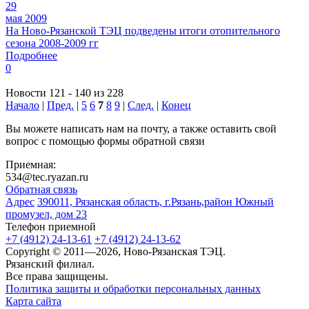
29
мая 2009
На Ново-Рязанской ТЭЦ подведены итоги отопительного
сезона 2008-2009 гг
Подробнее
0
Новости 121 - 140 из 228
Начало
|
Пред.
|
5
6
7
8
9
|
След.
|
Конец
Вы можете написать нам на почту, а также оставить свой
вопрос с помощью формы обратной связи
Приемная:
534@tec.ryazan.ru
Обратная связь
Адрес
390011, Рязанская область, г.Рязань,район Южный
промузел, дом 23
Телефон приемной
+7 (4912) 24-13-61
+7 (4912) 24-13-62
Copyright © 2011—2026, Ново-Рязанская ТЭЦ.
Рязанский филиал.
Все права защищены.
Политика защиты и обработки персональных данных
Карта сайта