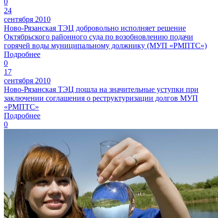
0
24
сентября 2010
Ново-Рязанская ТЭЦ добровольно исполняет решение
Октябрьского районного суда по возобновлению подачи
горячей воды муниципальному должнику (МУП «РМПТС»)
Подробнее
0
17
сентября 2010
Ново-Рязанская ТЭЦ пошла на значительные уступки при
заключении соглашения о реструктуризации долгов МУП
«РМПТС»
Подробнее
0