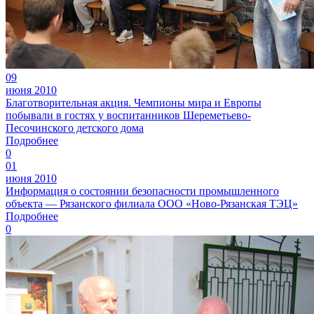
09
июня 2010
Благотворительная акция. Чемпионы мира и Европы
побывали в гостях у воспитанников Шереметьево-
Песочинского детского дома
Подробнее
0
01
июня 2010
Информация о состоянии безопасности промышленного
объекта — Рязанского филиала ООО «Ново-Рязанская ТЭЦ»
Подробнее
0