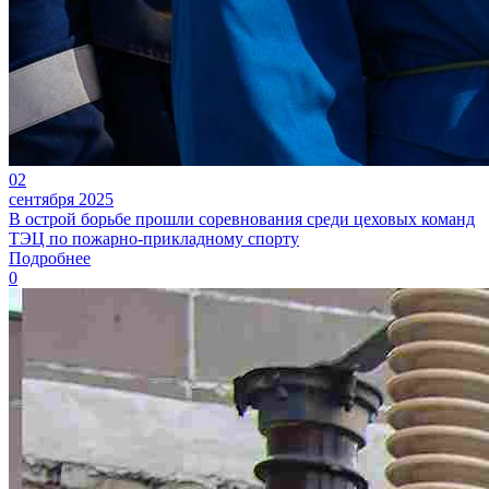
02
сентября 2025
В острой борьбе прошли соревнования среди цеховых команд
ТЭЦ по пожарно-прикладному спорту
Подробнее
0