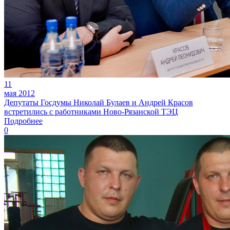
11
мая 2012
Депутаты Госдумы Николай Булаев и Андрей Красов
встретились с работниками Ново-Рязанской ТЭЦ
Подробнее
0