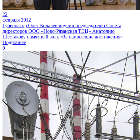
22
февраля 2012
Губернатор Олег Ковалев вручил председателю Совета
директоров ООО «Ново-Рязанская ТЭЦ» Анатолию
Шестакову памятный знак «За наивысшие достижения»
Подробнее
0