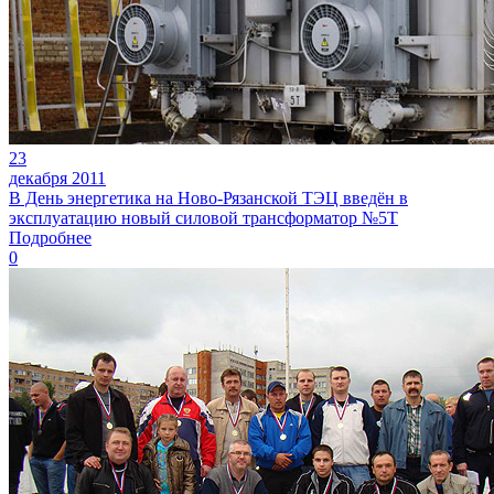
23
декабря 2011
В День энергетика на Ново-Рязанской ТЭЦ введён в
эксплуатацию новый силовой трансформатор №5Т
Подробнее
0