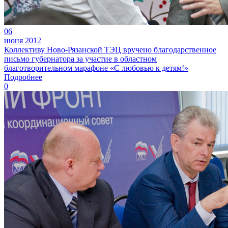
06
июня 2012
Коллективу Ново-Рязанской ТЭЦ вручено благодарственное
письмо губернатора за участие в областном
благотворительном марафоне «С любовью к детям!»
Подробнее
0