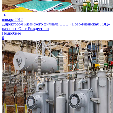
16
января 2012
Директором Рязанского филиала ООО «Ново-Рязанская ТЭЦ»
назначен Олег Рождествин
Подробнее
0