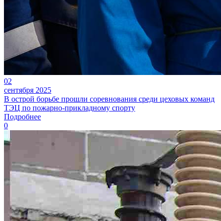
02
сентября 2025
В острой борьбе прошли соревнования среди цеховых команд
ТЭЦ по пожарно-прикладному спорту
Подробнее
0