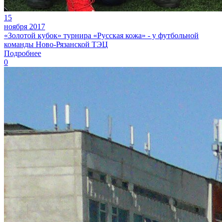
15
ноября 2017
«Золотой кубок» турнира «Русская кожа» - у футбольной
команды Ново-Рязанской ТЭЦ
Подробнее
0