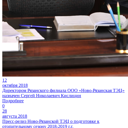
12
октября 2018
Директором Рязанского филиала ООО «Ново-Рязанская ТЭЦ»
назначен Сергей Николаевич Кислицин
Подробнее
0
28
августа 2018
Пресс-релиз Ново-Рязанской ТЭЦ о подготовке к
отопительному сезону 2018-2019 г.г.