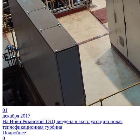
01
декабря 2017
На Ново-Рязанской ТЭЦ введена в эксплуатацию новая
теплофикационная турбина
Подробнее
0