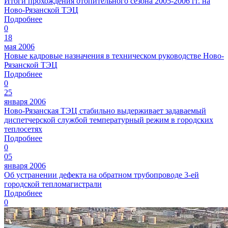
Итоги прохождения отопительного сезона 2005-2006 гг. на
Ново-Рязанской ТЭЦ
Подробнее
0
18
мая 2006
Новые кадровые назначения в техническом руководстве Ново-
Рязанской ТЭЦ
Подробнее
0
25
января 2006
Ново-Рязанская ТЭЦ стабильно выдерживает задаваемый
диспетчерской службой температурный режим в городских
теплосетях
Подробнее
0
05
января 2006
Об устранении дефекта на обратном трубопроводе 3-ей
городской тепломагистрали
Подробнее
0