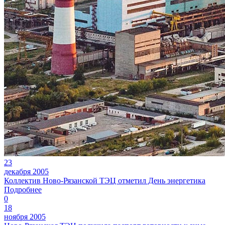
23
декабря 2005
Коллектив Ново-Рязанской ТЭЦ отметил День энергетика
Подробнее
0
18
ноября 2005