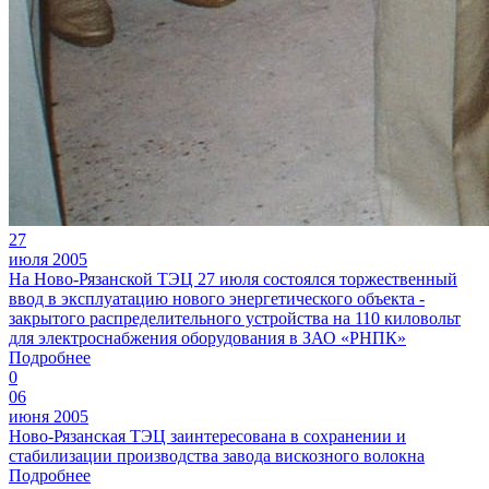
27
июля 2005
На Ново-Рязанской ТЭЦ 27 июля состоялся торжественный
ввод в эксплуатацию нового энергетического объекта -
закрытого распределительного устройства на 110 киловольт
для электроснабжения оборудования в ЗАО «РНПК»
Подробнее
0
06
июня 2005
Ново-Рязанская ТЭЦ заинтересована в сохранении и
стабилизации производства завода вискозного волокна
Подробнее