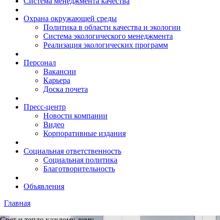
Система менеджмента качества
Охрана окружающей среды
Политика в области качества и экологии
Система экологического менеджмента
Реализация экологических программ
Персонал
Вакансии
Карьера
Доска почета
Пресс-центр
Новости компании
Видео
Корпоративные издания
Социальная ответственность
Социальная политика
Благотворительность
Объявления
Главная
Свет и тепло каждому дому