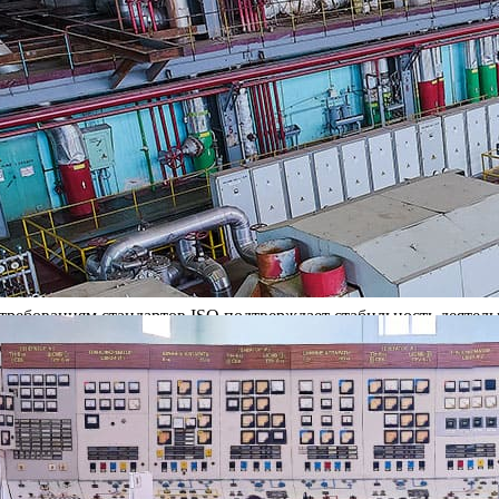
ваниям международного стандарта ISO 9001, является частью 
ятия и сертифицирована в 2015 году. В марте 2021 года на Но
онная проверка системы менеджмента качества, подтвердившая 
т. Новая версия международного стандарта ISO 9001:2015 пред
. Эксперты отметили высокую степень интеграции СМК с внедр
ированные системы, которые позволяют повысить качество вып
ь общей системы управления предприятием, которая обеспечивае
ссов, построенных на основе модели эффективного менеджмента
 требованиям стандартов ISO подтверждает стабильность деяте
ества в соответствии с требованиями международного стандарта