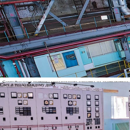
Система менеджмента качества (СМК), соответствующая требо
СМК была создана собственными силами специалистов предпри
«Русский Регистр- Балтийская инспекция» проведена инспекци
9001:2015.
В июле 2025 года проведен плановый ресертификационный ауди
гарантированного достижения стратегических целей компании
позитивную оценку получили разработанные на ТЭЦ автоматиз
контролировать процессы.
Система менеджмента качества (СМК)
– это составная част
удовлетворенности потребителя.
С точки зрения методологии СМК – это система бизнес-проце
предприятия.
Сертификация системы менеджмента качества на соответствие
Свет и тепло каждому дому
бизнес-процессов
Основополагающие принципы менеджмента качества.
Ответственное отношение к потребителям
безусловное соблюдение технологии
стремление к постоянному улучшению
Разработка, внедрение и сертификация систем менеджмента кач