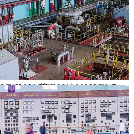
интегрированной системы менеджмента Ново-Рязанской ТЭЦ
во-Рязанской ТЭЦ экспертами Ассоциации по сертификации
ее соответствие требованиям международного стандарта ISO
полагает ключевую роль качественного планирования для
енной ранее системой экологического менеджмента. Особую
олняемых на предприятии работ, эффективно управлять и
т стабильность качества продукции и повышение
 и направленных на повышение качества продукции и услуг
льности компании и эффективность функционирования ее
 ISO является показателем социальной ответственности и