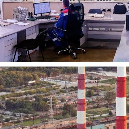
ва и экологии, определяющая, в том числе основные направления
система четкой идентификации и автоматизированного отслежив
развитие СМК является одной из приоритетных задач руководст
нутренних процессов организации. В рамках СМК были описан
ировано, установлены критерии результативности процессов по
итогам анализа происходит донастройка процессов, критерии мо
ть «слабые места» в процессах, своевременно проводить корре