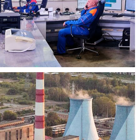
 деятельности предприятия в области качества. Разработан
ания сроков действия внутренних нормативных документов в
ва ТЭЦ.
ы, проанализированы и модернизированы основные и
 которым проводится регулярный мониторинг. Критерии
гут быть исключены или введены вновь. Регулярный
ктирующие действия и тем самым повышать результативность