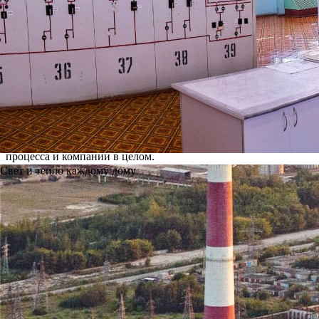
прогресса в развитии компании.
На предприятии введена в действие Политика в области качест
полный пакет требуемой стандартом документации, внедрена 
системе электронного документооборота.
Учитывая стратегическую важность предприятия внедрение и 
Основной задачей СМК на ТЭЦ является совершенствование в
вспомогательные процессы. Большинство процессов автоматиз
результативности процессов периодически анализируются, по 
мониторинг критериев результативности позволяет обнаружива
процесса и компании в целом.
Свет и тепло каждому дому