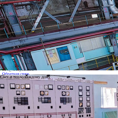
Вы можете написать нам на почту, а также оставить свой вопр
Приемная:
534@tec.ryazan.ru
Обратная связь
Свет и тепло каждому дому
Адрес
390011, Рязанская область, г.Рязань,район Южный промуз
Телефон приемной
+7 (4912) 24-13-61
+7 (4912) 24-13-62
Copyright © 2011—2026, Ново-Рязанская ТЭЦ.
Рязанский филиал.
Все права защищены.
Политика защиты и обработки персональных данных
Карта сайта