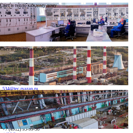
Свет и тепло каждому дому
Свет и тепло каждому дому
Контакты
Приемная
+7 (4912) 24-13-61
+7 (4912) 24-13-62
534@tec.ryazan.ru
Свет и тепло каждому дому
Канцелярия
тел./факс +7 (4912) 24-03-10
Помощник директора по связям с общественностью
+7 (4912) 95-99-36