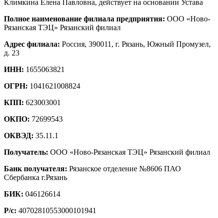
Климкина Елена Павловна, действует на основании Устава
Полное наименование филиала предприятия:
ООО «Ново-
Рязанская ТЭЦ» Рязанский филиал
Адрес филиала:
Россия, 390011, г. Рязань, Южный Промузел,
д. 23
ИНН:
1655063821
ОГРН:
1041621008824
КПП:
623003001
ОКПО:
72699543
ОКВЭД:
35.11.1
Получатель:
ООО «Ново-Рязанская ТЭЦ» Рязанский филиал
Банк получателя:
Рязанское отделение №8606 ПАО
Сбербанка г.Рязань
БИК:
046126614
Р/с:
40702810553000101941