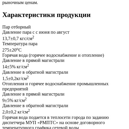
рыночным ценам.
Характеристики продукции
Пар отборный
Давление пара с с июня по август
2
13,7±0,7 кгс/см
Температура пара
o
275±20
С
Горячая вода (горячее водоснабжение и отопление)
Давление в прямой магистрали
2
14±5% кг/см
Давление в обратной магистрали
2
1,5±0,2кг/см
Отопления и горячее водоснабжение промышленных
предприятий
Давление в прямой магистрали
2
9±5% кг/см
Давление в обратной магистрали
2
2,0±0,2 кг/см
Горячая вода подается в теплосети города по заданию
диспетчера МУП «РМПТС» на основе договорного
температурного графика сетевой воды