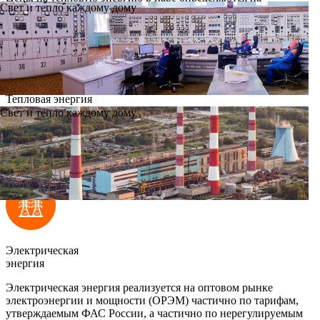
Свет и тепло каждому дому
договорной основе с потребителями
Тепловая энергия
в горячей воде
Свет и тепло каждому дому
Тарифы на отпускаемую ТЭЦ тепловую энергию в горячей
воде утверждает Главное управление «Региональная
энергетическая комиссия Рязанской области».
Электрическая
энергия
Электрическая энергия реализуется на оптовом рынке
электроэнергии и мощности (ОРЭМ) частично по тарифам,
утверждаемым ФАС России, а частично по нерегулируемым