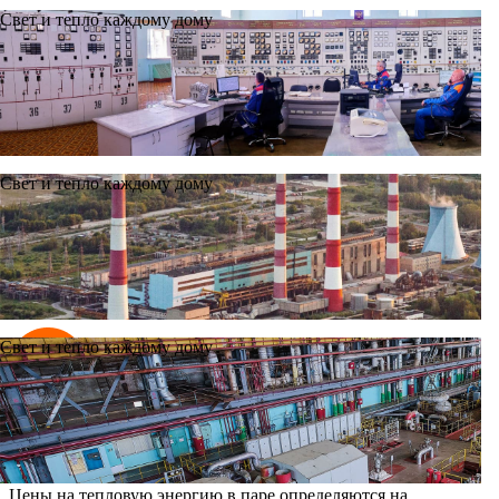
Свет и тепло каждому дому
Свет и тепло каждому дому
Продукция
Ново-Рязанская ТЭЦ производит
следующие виды продукции:
Свет и тепло каждому дому
Тепловая энергия
в паре
Цены на тепловую энергию в паре определяются на