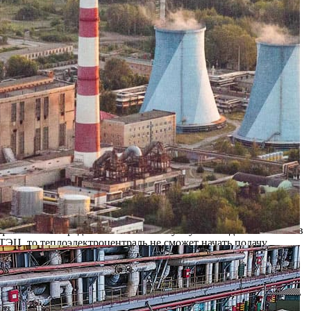
блеме задолженности МУП
региона. В ней принимали участие генеральный директор ООО
ей Сергеевич, директор филиала ОАО «ТГК -4» — «Рязанская
ипальное предприятие тепловых сетей» перед поставщиками
работы по подготовке теплофикационного оборудования
 будет технически готова начать подачу горячей воды в
вгуста. Однако наличие значительной задолженности
т финансовых средств осложняет покупку необходимых объемов
 ТЭЦ, то теплоэлектроцентраль не сможет начать подачу
ия жилого фонда Рязани. Начиная с 1 января, Ново-Рязанская
я города, несмотря на нарастающие долги РМПТС. Это означает,
ия тепловых сетей перед Ново-Рязанской ТЭЦ за поставку