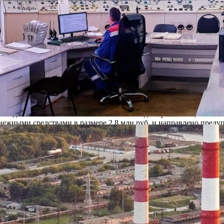
я ремонтных работ тепловых сетей в зоне Ново-Рязанской ТЭЦ,
ябрьский подаваться не будет. Под угрозой и начало отопитель
сматривается иск ТГК-4 о взыскании с МУП «РМПТС» задолженнос
 арбитражный суд будет направлено 2-е исковое заявление о в
в горсовет и городскую администрацию, которые являются учре
я были и к областному правительству, областной думе, в прок
туации.
 своей стороны информировал о том, что задолженность МУП РМ
щая задолженность за июнь — июль 2007 года. Кроме того, в связ
нежными средствами в размере 2,8 млн.руб. и направлено преду
адолженности.
ос с помощью формы обратной связи