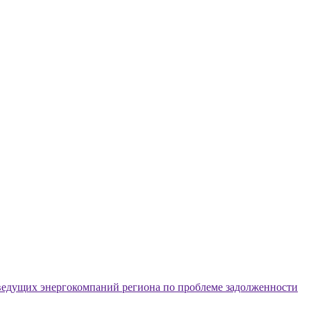
х ведущих энергокомпаний региона по проблеме задолженности