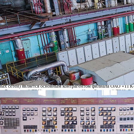
 и кризисы неплатежей с различной периодичностью дестабилизи
либо конкретных решений со стороны РМПТС и властей по разре
ты в банках, чтобы своевременно провести ремонтные работы, п
сов уже давно носит системный характер. По оценкам руковод
сит стабильное обеспечение города горячей водой и своевременн
ринимаемых администрацией г.Рязани мер по разрешению кризис
дет от администрации города Рязани и РМПТС конкретных реше
 в будущем сезоне.
енерация» Турбин В.С. сообщил, что задолженность МУП г. Ряз
млн. рублей, в том числе за поставку тепловой энергии от Дягил
 ремонтной кампании филиала на 2007 год и осложняет подготовк
х сетей) является основным контрагентом филиала ОАО «ТГК-4
 от Дягилевской ТЭЦ и транзит тепла от Ново-Рязанской ТЭЦ. Е
иками, то в нынешнем году идёт её систематический и неуклонн
 Долг на 31 августа 2007 года: по теплу — 46,6 млн. руб., по тр
ТС объясняет причину невыполнения своих обязательств перед п
стей прошлых лет.
телем и в отсутствие денег за предоставленные услуги вынужде
ЭЦ и тепловых сетей, которые с каждым годом требуют всё боль
епло в дома горожан поступали согласно срокам, определённым 