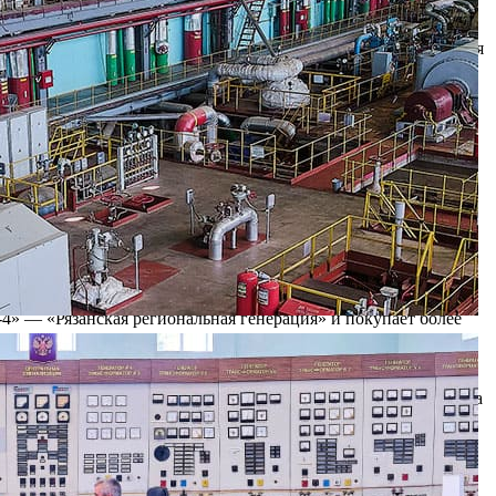
руют систему энергоснабжения города. На 1 августа текущего
шению кризиса неплатежей пока не принято. Между тем
одготовить оборудование к зиме, произвести закупку газа для
ства ТЭЦ, решить ее можно не только путем бюджетных
ое начало отопительного сезона.
ной ситуации. В результате страдают потребители и, прежде
ний по выполнению прошлых финансовых обязательств и
ани «РМПТС» перед Рязанской региональной генерацией за
евской ТЭЦ — 43,6 млн. руб., транзит тепла от Ново-Рязанской
у к зимнему отопительному сезону.
» — «Рязанская региональная генерация» и покупает более
сли в предыдущие годы по окончании отопительного сезона
ый рост. В октябре 2006 года дебиторская задолженность по
анзиту — 63,8 млн. рублей. В итоге поставка тепла за истекший
оставщиком тем, что все вырученные от потребителя средства
на привлекать кредиты на подготовку к осенне-зимнему
ших затрат (износ составляет 67%). До сих пор генерирующее
администрацией города. В этом году ситуация усложняется