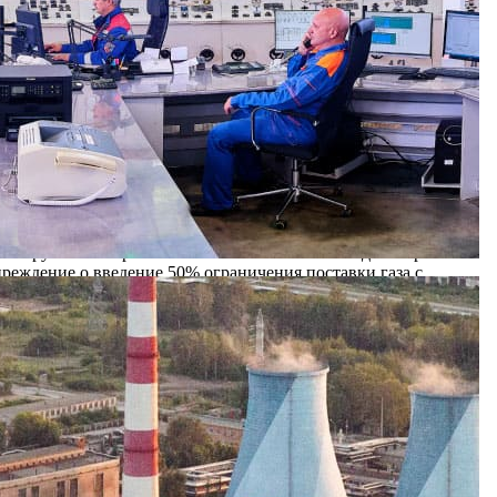
 поэтому до погашения задолженности со стороны РМПТС
ного сезона.
ти за оказание услуг по транзиту теплоэнергии от Ново-
зыскании долга за полученную МУП «РМПТС» тепловую энергию
дителями МУП РМПТС, с требованием навести порядок в
уратуру. Но на данный момент ни одно из вышеупомянутых
ПТС за газ перед ООО «Рязаньрегионгаз» на 1 августа 2007
и с нарушением сроков оплаты в соответствии с договорами на
преждение о введение 50% ограничения поставки газа с