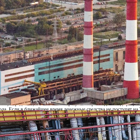
нергокомпаний региона по про
нергоресурсов
» состоялась пресс-конференция трех ведущих энергокомпаний 
р Рязанского филиала ООО «Ново-Рязанская ТЭЦ» Рычагов Серг
бусловленная нарастанием задолженности МУП «Рязанское муниц
гов С.С. отметил, что станция 5 августа завершит ремонтные 
ены в запланированный двухнедельный срок, и 6 августа станция
ода, поступление горячей воды должно быть возобновлено с 9 а
ТС) перед ТЭЦ и возникший в результате роста долгов дефици
ода. Если в ближайшее время денежные средства не поступят на
у округам города Рязани.
ло газовое топливо для теплоснабжения и горячего водоснабжен
первого полугодия покупала газовое топливо для энергоснабжени
вой энергией в долг. Задолженность муниципального предприят