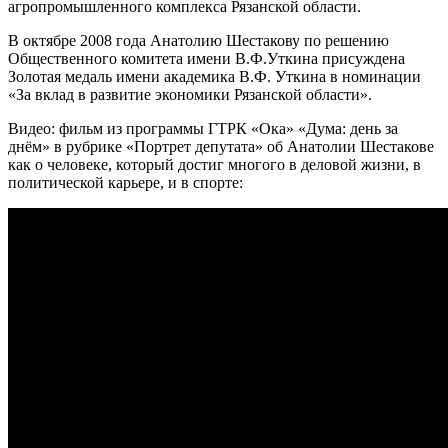
агропромышленного комплекса Рязанской области.
В октябре 2008 года Анатолию Шестакову по решению
Общественного комитета имени В.Ф.Уткина присуждена
Золотая медаль имени академика В.Ф. Уткина в номинации
«За вклад в развитие экономики Рязанской области».
Видео: фильм из программы ГТРК «Ока» «Дума: день за
днём» в рубрике «Портрет депутата» об Анатолии Шестакове
как о человеке, который достиг многого в деловой жизни, в
политической карьере, и в спорте: