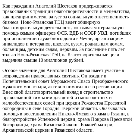
Как гражданин Анатолий Шестаков придерживается
православных традиций благотворительности и меценатства,
как предприниматель ратует за социальную ответственность
бизнеса. Ново-Рязанская ТЭЦ ведет обширную
благотворительную деятельность, оказывая материальную
помощь семьям офицеров ФСБ, ВДВ и СОБР УВД, погибших
при исполнении служебного долга в Чечне, организациям
инвалидов и ветеранов, школам, вузам, родильным домам,
больницам, детским садам, церквям. За последние пять лет
только Ново-Рязанская ТЭЦ на благотворительные цели
выделила свыше 10 миллионов рублей.
Особое значение для Анатолия Шестакова имеет участие в
возрождении православных святынь. Он входит в
Попечительский совет Муромского Спасо-Преображенского
мужского монастыря, активно помогал в его реставрации.
Внес свой благотворительный вклад в строительство
православной гимназии для детей из многодетных и
малообеспеченных семей при церкви Рождества Пресвятой
богородицы в селе Городня Тверской области. Оказывалась
помощь в восстановлении Николо-Ямского храма в Рязани, в
благоустройстве Успенской церкви, храма Покрова Пресвятой
Богородицы, храма Казанской иконы Божией матери,
Архангельской церкви в Рязанской области.