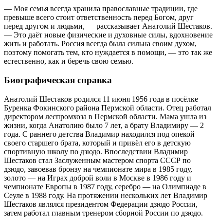
— Моя семья всегда хранила православные традиции, где
превыше всего стоит ответственность перед Богом, друг
перед другом и людьми, — рассказывает Анатолий Шестаков.
— Это даёт новые физические и духовные силы, вдохновение
жить и работать. Россия всегда была сильна своим духом,
поэтому помогать тем, кто нуждается в помощи, — это так же
естественно, как и беречь свою семью.
Биографическая справка
Анатолий Шестаков родился 11 июня 1956 года в посёлке
Буренка Фокинского района Пермской области. Отец работал
директором леспромхоза в Пермской области. Мама ушла из
жизни, когда Анатолию было 7 лет, а брату Владимиру — 2
года. С раннего детства Владимир находился под опекой
своего старшего брата, который и привёл его в детскую
спортивную школу по дзюдо. Впоследствии Владимир
Шестаков стал Заслуженным мастером спорта СССР по
дзюдо, завоевав бронзу на чемпионате мира в 1985 году,
золото — на Играх доброй воли в Москве в 1986 году и
чемпионате Европы в 1987 году, серебро — на Олимпиаде в
Сеуле в 1988 году. На протяжении нескольких лет Владимир
Шестаков являлся президентом Федерации дзюдо России,
затем работал главным тренером сборной России по дзюдо.