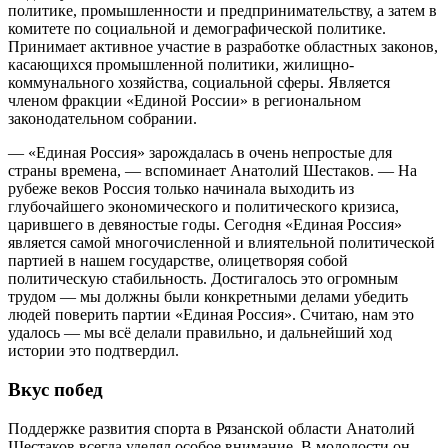
политике, промышленности и предпринимательству, а затем в
комитете по социальной и демографической политике.
Принимает активное участие в разработке областных законов,
касающихся промышленной политики, жилищно-
коммунального хозяйства, социальной сферы. Является
членом фракции «Единой России» в региональном
законодательном собрании.
— «Единая Россия» зарождалась в очень непростые для
страны времена, — вспоминает Анатолий Шестаков. — На
рубеже веков Россия только начинала выходить из
глубочайшего экономического и политического кризиса,
царившего в девяностые годы. Сегодня «Единая Россия»
является самой многочисленной и влиятельной политической
партией в нашем государстве, олицетворяя собой
политическую стабильность. Достигалось это огромным
трудом — мы должны были конкретными делами убедить
людей поверить партии «Единая Россия». Считаю, нам это
удалось — мы всё делали правильно, и дальнейший ход
истории это подтвердил.
Вкус побед
Поддержке развития спорта в Рязанской области Анатолий
Шестаков всегда уделял особое внимание. В молодости он