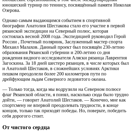
юношеский турнир по теннису, посвящённый памяти Николая
Озерова.
Однако самым выдающимся событием в спортивной
биографии Анатолия Шестакова стало его участие в первой
рязанской экспедиции на Северный полюс, которая
состоялась весной 2008 года. Экспедицией руководил Герой
России , Почетный полярник, Заслуженный мастер спорта
Михаил Малахов. Данный проект был посвящён 230-летию
образования Рязанской губернии и 200-летию со дня
рождения видного исследователя Аляски рязанца Лаврентия
Загоскина. За 18 дней шестеро рязанцев, в числе которых был
и Анатолий Шестаков, в сложнейших условиях Арктики
пешком преодолели более 200 километров пути по
дрейфующим льдам Северного ледовитого океана.
— Только тогда, когда мы водрузили на Северном полюсе
флаг Рязанской области, я понял, насколько сюда было трудно
дойти, — говорит Анатолий Шестаков. — Конечно, мне как
спортсмену не впервой преодолевать трудности, в конце
концов, только так приходят победы. Но, поверьте, победить
себя дорогого стоит.
От чистого сердца