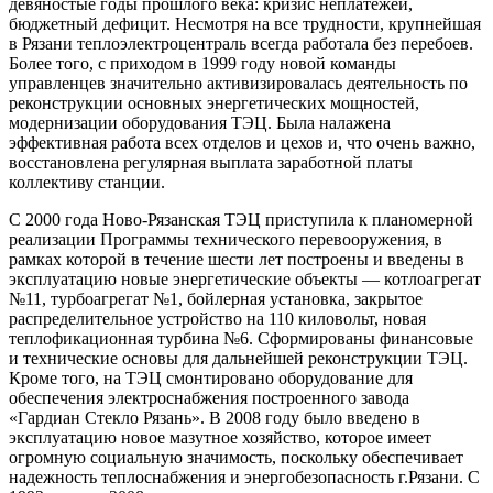
девяностые годы прошлого века: кризис неплатежей,
бюджетный дефицит. Несмотря на все трудности, крупнейшая
в Рязани теплоэлектроцентраль всегда работала без перебоев.
Более того, с приходом в 1999 году новой команды
управленцев значительно активизировалась деятельность по
реконструкции основных энергетических мощностей,
модернизации оборудования ТЭЦ. Была налажена
эффективная работа всех отделов и цехов и, что очень важно,
восстановлена регулярная выплата заработной платы
коллективу станции.
С 2000 года Ново-Рязанская ТЭЦ приступила к планомерной
реализации Программы технического перевооружения, в
рамках которой в течение шести лет построены и введены в
эксплуатацию новые энергетические объекты — котлоагрегат
№11, турбоагрегат №1, бойлерная установка, закрытое
распределительное устройство на 110 киловольт, новая
теплофикационная турбина №6. Сформированы финансовые
и технические основы для дальнейшей реконструкции ТЭЦ.
Кроме того, на ТЭЦ смонтировано оборудование для
обеспечения электроснабжения построенного завода
«Гардиан Стекло Рязань». В 2008 году было введено в
эксплуатацию новое мазутное хозяйство, которое имеет
огромную социальную значимость, поскольку обеспечивает
надежность теплоснабжения и энергобезопасность г.Рязани. С