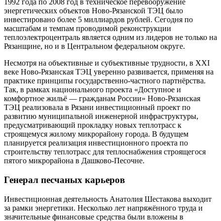
1992 года по 2008 год в техническое перевооружение
энергетических объектов Ново-Рязанской ТЭЦ было
инвестировано более 5 миллиардов рублей. Сегодня по
масштабам и темпам проводимой реконструкции
теплоэлектроцентраль является одним из лидеров не только на
Рязанщине, но и в Центральном федеральном округе.
Несмотря на объективные и субъективные трудности, в XXI
веке Ново-Рязанская ТЭЦ уверенно развивается, применяя на
практике принципы государственно-частного партнёрства.
Так, в рамках национального проекта «Доступное и
комфортное жильё — гражданам России» Ново-Рязанская
ТЭЦ реализовала в Рязани инвестиционный проект по
развитию муниципальной инженерной инфраструктуры,
предусматривающий прокладку новых теплотрасс к
строящемуся жилому микрорайону города. В будущем
планируется реализация инвестиционного проекта по
строительству теплотрасс для теплоснабжения строящегося
пятого микрорайона в Дашково-Песочне.
Генерал песчаных карьеров
Инвестиционная деятельность Анатолия Шестакова выходит
за рамки энергетики. Несколько лет напряжённого труда и
значительные финансовые средства были вложены в