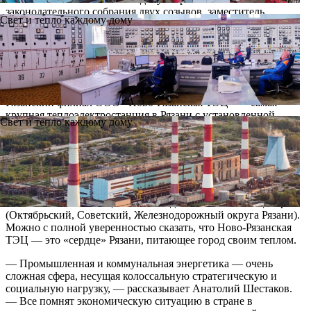
законодательного собрания двух созывов, заместитель
Свет и тепло каждому дому
руководителя фракции «Единая Россия» в областной Думе,
член Политсовета Рязанского регионального отделения
партии «Единая Россия».
Сердце Рязани
Рязанский филиал ООО «Ново-Рязанская ТЭЦ» — самая
крупная теплоэлектростанция в Рязани с установленной
Свет и тепло каждому дому
электрической мощностью 410 МВт и тепловой мощностью
2089 Гкал/час. Ново-Рязанская ТЭЦ обеспечивает
централизованное тепло- и электроснабжение более 40
промышленных предприятий Рязани, в том числе
крупнейших предприятий Южного промышленного узла.
Кроме того, станция поставляет тепловую энергию в более
чем 60% жилых и общественных зданий областного центра
(Октябрьский, Советский, Железнодорожный округа Рязани).
Можно с полной уверенностью сказать, что Ново-Рязанская
ТЭЦ — это «сердце» Рязани, питающее город своим теплом.
— Промышленная и коммунальная энергетика — очень
сложная сфера, несущая колоссальную стратегическую и
социальную нагрузку, — рассказывает Анатолий Шестаков.
— Все помнят экономическую ситуацию в стране в