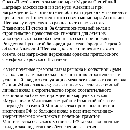
Спасо-Преображенском монастыре г.Мурома Святейший
Патриарх Московский и всея Руси Алексий II при
награждении благотворителей обители церковными орденами
вручил члену Попечительского совета монастыря Анатолию
Шестакову орден святого равноапостольного князя
Владимира III степени. За благотворительный вклад в
строительство православной гимназии для детей из
многодетных и малообеспеченных семей при церкви
Рождества Пресвятой богородицы в селе Городня Тверской
области Анатолий Шестаков, как член попечительского
совета, был награжден церковным орденом преподобного
Серафима Саровского II степени.
Имеет почётные грамоты главы региона и областной Думы
«за большой личный вклад в организацию строительства и
успешный ввод в эксплуатацию межпоселкового газопровода
Скопин-Милославское»; «за активное участие и огромный
личный вклад в строительство горно-обогатительного
комбината на базе месторождения кварцевых песков
«Мураевня» в Милославском районе Рязанской области».
Награждён грамотой Министерства промышленности и
энергетики РФ за большой вклад в развитие топливно-
энергетического комплекса и почётной грамотой
Министерства сельского хозяйства РФ за большой личный
вклад в законодательное обеспечение развития