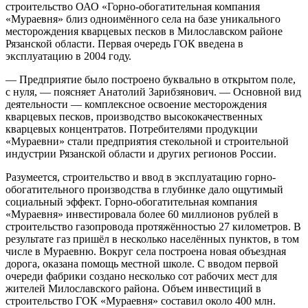
строительство ОАО «Горно-обогатительная компания
«Мураевня» близ одноимённого села на базе уникального
месторождения кварцевых песков в Милославском районе
Рязанской области. Первая очередь ГОК введена в
эксплуатацию в 2004 году.
— Предприятие было построено буквально в открытом поле,
с нуля, — поясняет Анатолий Зарибзянович. — Основной вид
деятельности — комплексное освоение месторождения
кварцевых песков, производство высококачественных
кварцевых концентратов. Потребителями продукции
«Мураевни» стали предприятия стекольной и строительной
индустрии Рязанской области и других регионов России.
Разумеется, строительство и ввод в эксплуатацию горно-
обогатительного производства в глубинке дало ощутимый
социальный эффект. Горно-обогатительная компания
«Мураевня» инвестировала более 60 миллионов рублей в
строительство газопровода протяжённостью 27 километров. В
результате газ пришёл в несколько населённых пунктов, в том
числе в Мураевню. Вокруг села построена новая объездная
дорога, оказана помощь местной школе. С вводом первой
очереди фабрики создано несколько сот рабочих мест для
жителей Милославского района. Объем инвестиций в
строительство ГОК «Мураевня» составил около 400 млн.