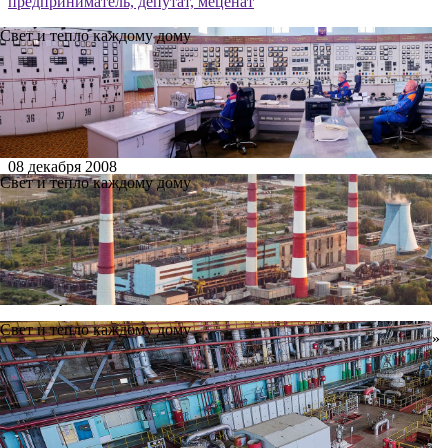
предприниматель, депутат, меценат
Свет и тепло каждому дому
08 декабря 2008
Свет и тепло каждому дому
Анатолий Шестаков —
предприниматель, депутат,
меценат
Свет и тепло каждому дому
Председатель Совета директоров ООО «Ново-Рязанская ТЭЦ»
Анатолий Шестаков известен в Рязанской области не только
как предприниматель, промышленник и инвестор,
построивший с нуля горно-обогатительный комбинат по
добыче и переработке кварцевого песка «Мураевня» в
Милославском районе Рязанской области, но и как меценат, а
также опытный политик — депутат регионального