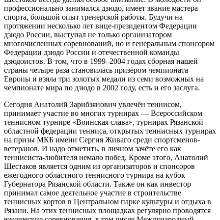
профессионально занимался дзюдо, имеет звание мастера
спорта, большой опыт тренерской работы. Будучи на
протяжении несколько лет вице-президентом Федерации
дзюдо России, выступал не только организатором
многочисленных соревнований, но и генеральным спонсором
Федерации дзюдо России и отечественной команды
дзюдоистов. В том, что в 1999–2004 годах сборная нашей
страны четыре раза становилась призёром чемпионата
Европы и взяла три золотых медали из семи возможных на
чемпионате мира по дзюдо в 2002 году, есть и его заслуга.
Сегодня Анатолий Зарибзянович увлечён теннисом,
принимает участие во многих турнирах — Всероссийском
теннисном турнире «Воинская слава», турнирах Рязанской
областной федерации тенниса, открытых теннисных турнирах
на призы МКБ имени Сергия Живаго среди спортсменов-
ветеранов. И надо отметить, в личном зачёте его как
теннисиста-любителя немало побед. Кроме этого, Анатолий
Шестаков является одним из организаторов и спонсоров
ежегодного областного теннисного турнира на кубок
Губернатора Рязанской области. Также он как инвестор
принимал самое деятельное участие в строительстве
теннисных кортов в Центральном парке культуры и отдыха в
Рязани. На этих теннисных площадках регулярно проводятся
юношеские соревнования, в том числе Международный