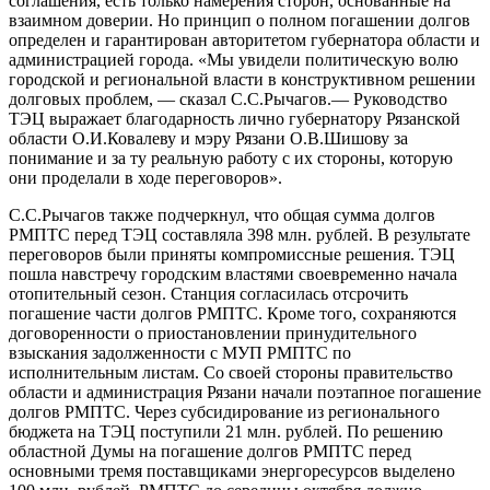
соглашения, есть только намерения сторон, основанные на
взаимном доверии. Но принцип о полном погашении долгов
определен и гарантирован авторитетом губернатора области и
администрацией города. «Мы увидели политическую волю
городской и региональной власти в конструктивном решении
долговых проблем, — сказал С.С.Рычагов.— Руководство
ТЭЦ выражает благодарность лично губернатору Рязанской
области О.И.Ковалеву и мэру Рязани О.В.Шишову за
понимание и за ту реальную работу с их стороны, которую
они проделали в ходе переговоров».
С.С.Рычагов также подчеркнул, что общая сумма долгов
РМПТС перед ТЭЦ составляла 398 млн. рублей. В результате
переговоров были приняты компромиссные решения. ТЭЦ
пошла навстречу городским властями своевременно начала
отопительный сезон. Станция согласилась отсрочить
погашение части долгов РМПТС. Кроме того, сохраняются
договоренности о приостановлении принудительного
взыскания задолженности с МУП РМПТС по
исполнительным листам. Со своей стороны правительство
области и администрация Рязани начали поэтапное погашение
долгов РМПТС. Через субсидирование из регионального
бюджета на ТЭЦ поступили 21 млн. рублей. По решению
областной Думы на погашение долгов РМПТС перед
основными тремя поставщиками энергоресурсов выделено