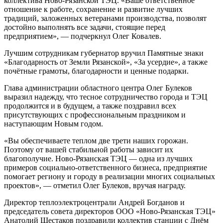
коллектива Ново-Рязанской ТЭЦ. «Ваше ответственное
отношение к работе, сохранение и развитие лучших
традиций, заложенных ветеранами производства, позволят
достойно выполнять все задачи, стоящие перед
предприятием», — подчеркнул Олег Ковалев.
Лучшим сотрудникам губернатор вручил Памятные знаки
«Благодарность от Земли Рязанской», «За усердие», а также
почётные грамоты, благодарности и ценные подарки.
Глава администрации областного центра Олег Булеков
выразил надежду, что тесное сотрудничество города и ТЭЦ
продолжится и в будущем, а также поздравил всех
присутствующих с профессиональным праздником и
наступающим Новым годом.
«Вы обеспечиваете теплом две трети наших горожан.
Поэтому от вашей стабильной работы зависит их
благополучие. Ново-Рязанская ТЭЦ — одна из лучших
примеров социально-ответственного бизнеса, предприятие
помогает региону и городу в реализации многих социальных
проектов», — отметил Олег Булеков, вручая награду.
Директор теплоэлектроцентрали Андрей Богданов и
председатель совета директоров ООО «Ново-Рязанская ТЭЦ»
Анатолий Шестаков поздравили коллектив станции с Днём