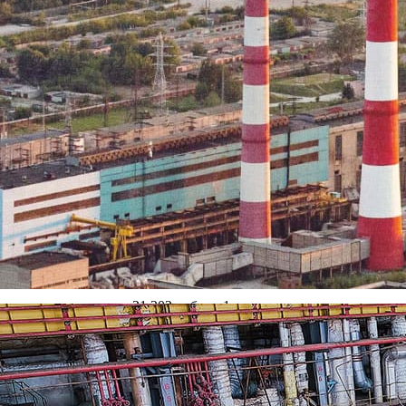
аботу выпускников ВУЗов 2014 года:
 разряда, средняя зарплата 28 475 руб. — 1 чел.;
тростанции 5 разряда, средняя зарплата 30 863 руб. — 2 чел.
9 271 руб.;
лата 62 634 руб.
ности:
— 2 чел.
, средняя зарплата 31 202 руб. — 1 чел.
6 руб;
6 руб.
рплата 37 323 руб. — 1 чел.