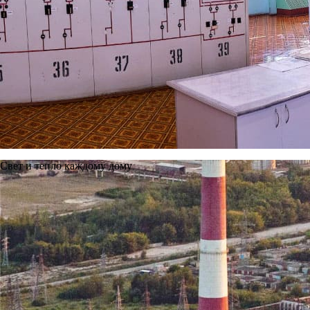
Телефон приемной
+7 (4912) 24-13-61
+7 (4912) 24-13-62
Copyright © 2011—2026, Ново-Рязанская ТЭЦ.
Рязанский филиал.
Все права защищены.
Политика защиты и обработки персональных данных
Карта сайта
Свет и тепло каждому дому