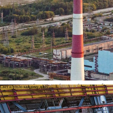
Рязанский филиал ООО «Ново-Рязанская ТЭЦ» приглашает на р
по специальности «Электрические станции» на должности:
электромонтер главного щита управления электростанции 5
электромонтер по обслуживанию электрооборудования элек
с перспективой подготовки на должности:
начальник смены электрического цеха, средняя зарплата 4
начальник смены станции, средняя зарплата 58 546 руб.;
заместитель начальника электрического цеха, средняя зарп
по специальности «Тепловые электрические станции» на долж
машинист котлов 5 разряда, средняя зарплата 30 355 руб. 
машинист-обходчик по турбинному оборудованию 5 разряда
Свет и тепло каждому дому
с перспективой подготовки на должности:
начальник смены турбинного цеха, средняя зарплата 50 34
начальник смены котельного цеха, средняя зарплата 50 34
инженер производственно-технического отдела, средняя за