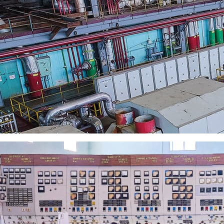
н год. Для подготовки на руководящую должность разрабатываю
 продления предоставления жилья. На предприятии действует си
платное питание.
 Рязани, выдаются подъемные в размере должностного оклада.
рамме и назначении на руководящую должность не позднее трех
ТЭЦ:
ос с помощью формы обратной связи
ел, дом 23