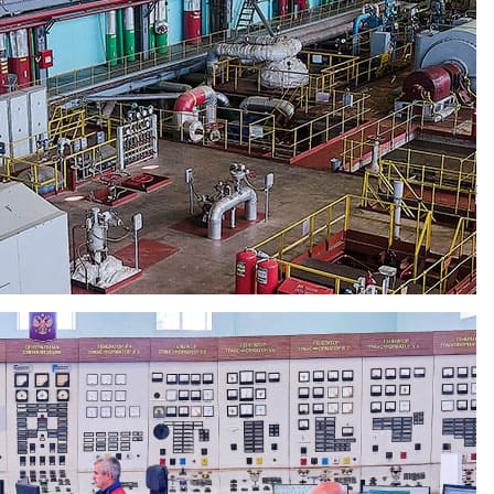
03 году — бойлерная установка, в 2005 году —
011 году — силовой трансформатор №5, в 2012 году —
нская ТЭЦ активно поддержала реализацию Программы развития
ства 35-110 кВ для повышения надежности работы Рязанского
ршить в 2016 году. Установка этой турбины позволит с 2016
е на 315 тыс. Гкал в год. В перспективе — реконструкция
го этапа новой схемы теплоснабжения города Рязани, которая