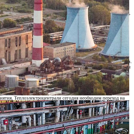
 который по итогам регионального конкурса «Сильный бизнес
кретарем регионального политсовета партии «Единая Россия»
 Ново-Рязанской ТЭЦ вырос более чем в 2,3 раза.
нии награждения, которая прошла в Доме общественных
в 2012–2013 годах. Победители определялись по четырём
 темпам роста заработной платы» и «Лидер по темпам роста
и организаций, о чём свидетельствует количество участников
Фомин. — Сейчас нашу экономику ждут определённые сложности.
дится в поиске новых решений, это возможность для расширения
что бизнес у нас растёт, — подчеркнула президент Рязанской
ятия. Теплоэлектроцентрали сегодня необходим переход на
 и региональной власти, — сказал председатель совета
в несколько миллиардов рублей. Мы сегодня защищаем
 властей поддержку и конструктивные предложения, чтобы