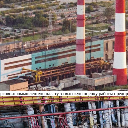
иций за 2013 год — об этом свидетельствует почётный диплом,
а директоров ООО «Ново-Рязанская ТЭЦ» Анатолию Шестакову се
одом общий объём финансирования инвестиционных проектов на
во-промышленная палата при поддержке единороссов. На церемо
тий-победителей конкурса, наиболее динамично развивавшиеся 
», «Лидер по темпам роста создания рабочих мест», «Лидер по
во-Рязанская ТЭЦ.
ти достаточно много примеров успешно работающих предприятий 
ы бороться за лидерство в своих отраслях, — отметил Аркадий 
оны, это определённые возможности для тех, кто постоянно нахо
 лучшие представители бизнеса. Мы видим, что несмотря ни на 
ргово-промышленную палату за высокую оценку работы предпри
ам вложений, так и по формам партнёрства на уровне городской
реет. Теплоэлектроцентраль нуждается в инвестициях на сумму 
родской Думой и администрацией города. Надеемся получить от
т перед ТЭЦ», — отметил Анатолий Шестаков.