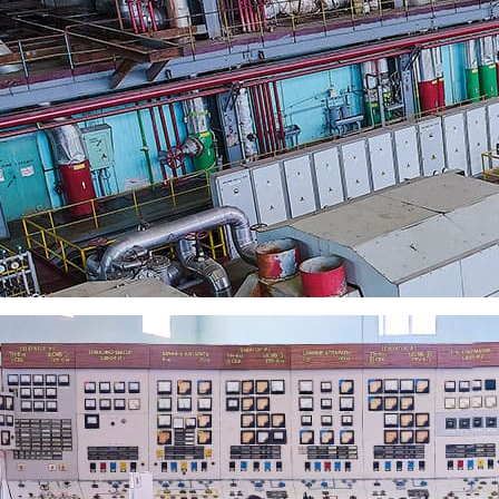
 новый котлоагрегат №11, в 2002 году — турбоагрегат №1, в 20
тройство 110 кВ, в 2008 году — новое мазутное хозяйство, в 2
013 года проведена реконструкция котлоагрегата №6. Ново-Ряза
ой произведена замена на новые 7 ячеек закрытого распредустрой
оект по замене на новую турбины №4, который планируется заве
бъеме 141,8 млн. кВт∙ч в год и тепловую энергию в горячей вод
оекты направлены на поддержку реализации до 2018 года перво