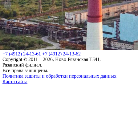
Следующая
Вы можете написать нам на почту, а также оставить свой вопр
Приемная:
534@tec.ryazan.ru
Обратная связь
Адрес
390011, Рязанская область, г.Рязань,район Южный промуз
Телефон приемной
+7 (4912) 24-13-61
+7 (4912) 24-13-62
Copyright © 2011—2026, Ново-Рязанская ТЭЦ.
Рязанский филиал.
Все права защищены.
Политика защиты и обработки персональных данных
Карта сайта