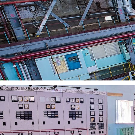
Справка:
В 2001 году на Ново-Рязаснкой ТЭЦ был введен в эксплуатацию
теплофикационная турбина №6 и закрытое распределительное ус
установка подогрева сетевой воды для г. Рязани. В течение 2
электросетевого хозяйства Рязанской области, в рамках котор
энергоузла. В стадии реализации находится инвестиционный пр
года отпускать потребителям дополнительно электроэнергию в о
турбины №9 с увеличением тепловой мощности станции. Эти пр
утверждается в Минэнерго РФ.
Свет и тепло каждому дому