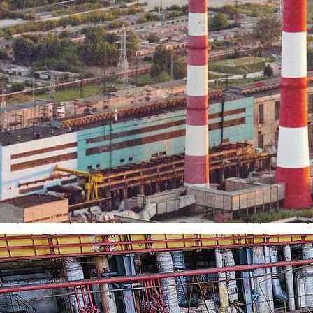
в
нием главы городской администрации «О начале отопительного с
 и Железнодорожному округам для отопления больниц, школ и де
 со стороны диспетчерской службы тепловых сетей «Рязаньэнерг
я подачи тепла на объекты здравоохранения, образования и кул
й службы будет повышать объемы циркулирующей горячей воды в
отовности самих потребителей и отдельных участков трубопровод
остью готова к зиме. Выполнены все запланированные объемы р
 ремонт и готовы к работе в осенне—зимний период. Отремонт
ивом для энергоснабжения своих потребителей. Лимиты топлива
ПТС) в настоящий момент, позволяют полностью выдерживать 
. При этом сроки появления тепла в квартирах горожан будут за
 начале отопительного сезона в городе Рязани» было подписано