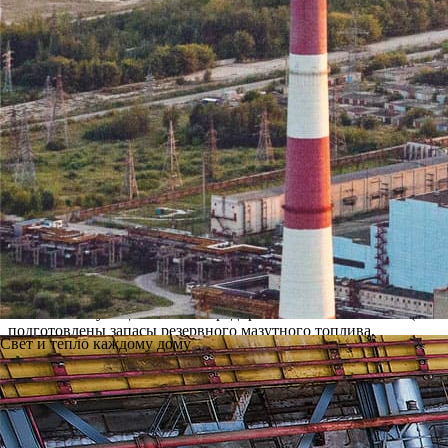
больниц, школ и детских садо
Ново-Рязанская ТЭЦ с 30 сентября в соответствии с распоряже
подачу тепла в теплосети города по Октябрьскому, Советскому
С 30 сентября Ново-Рязанская теплоэлектроцентраль по заявке
увеличивать расход теплоносителя в городских магистралях дл
тепловых нагрузок и в соответствии с заявками диспетчерско
конкретным объектам будет зависеть от степени технической г
обслуживающего тепловые сети.
Необходимо отметить, что ТЭЦ в техническом отношении полн
Все теплофикационные установки станции прошли капитальный
станции.
Ново-Рязанская ТЭЦ в полном объеме обеспечена газовым топл
Рязанского муниципального предприятия тепловых сетей (РМ
подготовлены запасы резервного мазутного топлива.
Свет и тепло каждому дому
Подключение тепла в жилом фонде Рязани начнется с 8 октября
теплосетей города. Соответствующее распоряжение № 1514-Р «О
Предыдущая
Вернуться