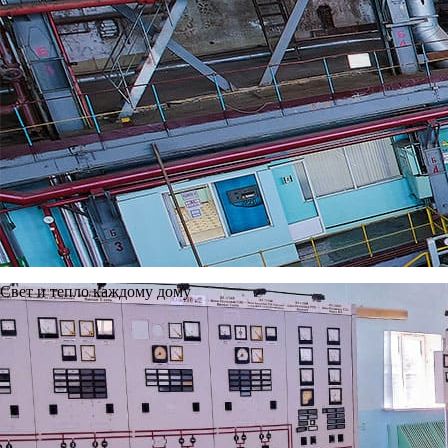
Следующая
Вы можете написать нам на почту, а также оставить свой вопр
Приемная:
534@tec.ryazan.ru
Обратная связь
Адрес
390011, Рязанская область, г.Рязань,район Южный промуз
Телефон приемной
+7 (4912) 24-13-61
+7 (4912) 24-13-62
Copyright © 2011—2026, Ново-Рязанская ТЭЦ.
Рязанский филиал.
Все права защищены.
Политика защиты и обработки персональных данных
Карта сайта
Свет и тепло каждому дому