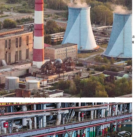
езона для объектов гуманитарной сферы в г.Рязани» начала
тских садов.
о» приступила к «пробной топке». Теплоэлектроцентраль начала
ьтуры областного центра. В дальнейшем ТЭЦ по мере нарастания
 тепловых сетях города. Время подключения отопления по
ов в городе, а также от оперативности работы персонала,
емонтных работ основного и вспомогательного оборудования.
ировано более 570 единиц вспомогательного оборудования
, которые передаются на теплоэлектроцентраль со стороны
график температурных режимов. Одновременно на ТЭЦ
висеть от технической готовности различных участков
 главой администрации города Рязани 6 октября 2004 года.