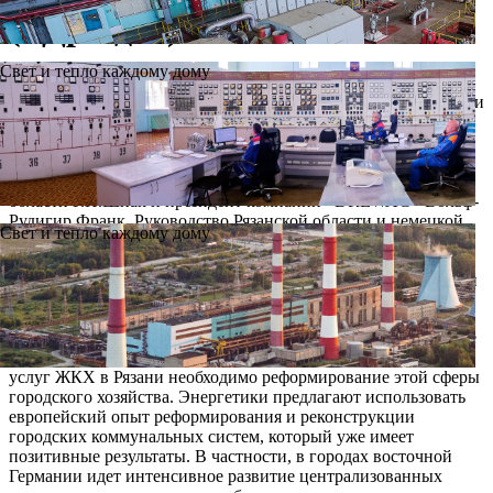
(г.Дрезден)
Свет и тепло каждому дому
В Правительстве Рязанской области 11 марта состоялось
подписание соглашения, которое определило основные цели и
направления сотрудничества между Рязанской областью и
крупнейшим оператором на рынке жилищно- коммунальных
услуг восточной Германии – компанией «DREWAG»
(г.Дрезден). Соглашение подписали губернатор Рязанской
области Г.И.Шпак и президент компании «DREWAG» Вольф-
Рудигир Франк. Руководство Рязанской области и немецкой
Свет и тепло каждому дому
компании подробно обсудили перспективы сотрудничества в
целях повышения эффективности тепло-, водо- и
электроснабжения населения и промышленных потребителей
Рязани.
По оценкам руководства Ново-Рязанской ТЭЦ, которое также
принимало участие в переговорах, для повышения качества
услуг ЖКХ в Рязани необходимо реформирование этой сферы
городского хозяйства. Энергетики предлагают использовать
европейский опыт реформирования и реконструкции
городских коммунальных систем, который уже имеет
позитивные результаты. В частности, в городах восточной
Германии идет интенсивное развитие централизованных