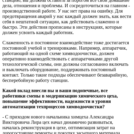
станцию, вы должны оставить за порогом все свои домашние
дела, отношения и проблемы. И сосредоточиться на главном -
производственной работе. У нас нет права на ошибку. Для
предотвращения аварий у нас каждый должен знать, как вести
себя в нештатной ситуации, как действовать слаженно и
быстро. Эти действия прописаны в инструкциях, которые
должен усвоить каждый работник.
Слаженность и постоянное взаимодействие тоже достигается
постоянной учебой и тренировками. Например, аппаратчик,
работающий на одной схеме химводоочистки, должен
оперативно взаимодействовать с аппаратчиками другой
технологической схемы, они должны согласованно включать
и выключать оборудование, поддерживать постоянный
контакт. Только такие подходы обеспечивают безаварийную,
бесперебойную работу станции.
Какой вклад внесли вы и ваши подопечные, все
работники смены в модернизацию химического цеха,
повышение эффективности, надежности и уровня
автоматизации техпроцессов химводоочистки?
- С приходом нового начальника химцеха Александра
Викторовича Лира цех начал динамично развиваться,
началась реконструкция в цехе, оптимизация затрат на
дорогостоящие ремонты и покупку засыпного материала.