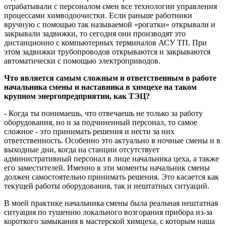
отрабатывали с персоналом смен все технологии управления
процессами химводоочистки. Если раньше работники
вручную с помощью так называемой «рогатки» открывали и
закрывали задвижки, то сегодня они производят это
дистанционно с компьютерных терминалов АСУ ТП. При
этом задвижки трубопроводов открываются и закрываются
автоматически с помощью электроприводов.
Что является самым сложным и ответственным в работе
начальника смены и наставника в химцехе на таком
крупном энергопредприятии, как ТЭЦ?
- Когда ты понимаешь, что отвечаешь не только за работу
оборудования, но и за подчиненный персонал, то самое
сложное - это принимать решения и нести за них
ответственность. Особенно это актуально в ночные смены и в
выходные дни, когда на станции отсутствует
административный персонал в лице начальника цеха, а также
его заместителей. Именно в эти моменты начальник смены
должен самостоятельно принимать решения. Это касается как
текущей работы оборудования, так и нештатных ситуаций.
В моей практике начальника смены была реальная нештатная
ситуация по тушению локального возгорания прибора из-за
короткого замыкания в мастерской химцеха, с которым наша