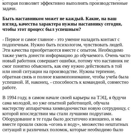
которая позволяет эффективно выполнять производственные
задачи.
Быть наставником может не каждый. Какие, на ваш
взгляд, качества характера нужны наставнику сегодня,
чтобы этот процесс был успешным?
- Первое и самое главное - это умение наладить контакт с
подопечным. Нужно быть психологом, чувствовать людей.
Эти качества приобретаются вместе с опытом. Необходимо
также уметь донести информацию до обучаемого. Очень часто
новый работник совершает ошибки, потому что наставник не
смог понятно объяснить, как ему нужно действовать в той
или иной ситуации на производстве. Нужны терпение,
обратная связь и полное взаимопонимание, чтобы учеба была
успешной. И, наконец, - способность к командной, совместно
работе.
В 1994 году, в самом начале своей карьеры на ТЭЦ, я будучи
сама молодой, но уже опытной работницей, обучала
мастерству аппаратчика химводоочистки новую сотрудницу, с
которой впоследствии мы стали лучшими подругами.
Оборудование в те годы было достаточно изношено, и мы
вместе прошли сквозь «огонь и воду», множество нештатных
ситуаций и различных поломок, которые необходимо было