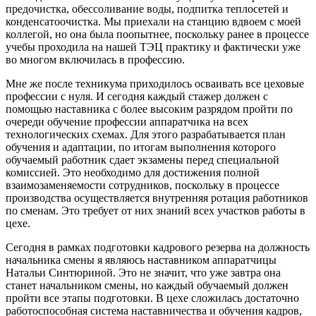
предочистка, обессоливание воды, подпитка теплосетей и
конденсатоочистка. Мы приехали на станцию вдвоем с моей
коллегой, но она была поопытнее, поскольку ранее в процессе
учебы проходила на нашей ТЭЦ практику и фактически уже
во многом включилась в профессию.
Мне же после техникума приходилось осваивать все цеховые
профессии с нуля. И сегодня каждый стажер должен с
помощью наставника с более высоким разрядом пройти по
очереди обучение профессии аппаратчика на всех
технологических схемах. Для этого разрабатывается план
обучения и адаптации, по итогам выполнения которого
обучаемый работник сдает экзамены перед специальной
комиссией. Это необходимо для достижения полной
взаимозаменяемости сотрудников, поскольку в процессе
производства осуществляется внутренняя ротация работников
по сменам. Это требует от них знаний всех участков работы в
цехе.
Сегодня в рамках подготовки кадрового резерва на должность
начальника смены я являюсь наставником аппаратчицы
Натальи Синтюриной. Это не значит, что уже завтра она
станет начальником смены, но каждый обучаемый должен
пройти все этапы подготовки. В цехе сложилась достаточно
работоспособная система наставничества и обучения кадров,