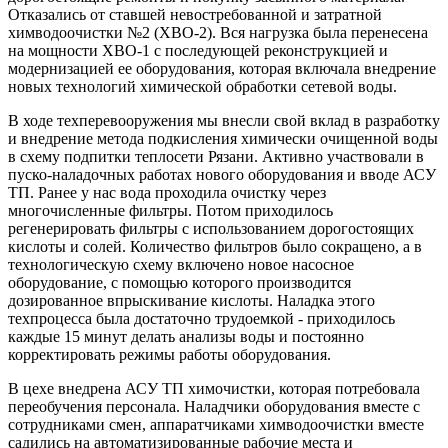
Отказались от ставшей невостребованной и затратной
химводоочистки №2 (ХВО-2). Вся нагрузка была перенесена
на мощности ХВО-1 с последующей реконструкцией и
модернизацией ее оборудования, которая включала внедрение
новых технологий химической обработки сетевой воды.
В ходе техперевооружения мы внесли свой вклад в разработку
и внедрение метода подкисления химически очищенной воды
в схему подпитки теплосети Рязани. Активно участвовали в
пуско-наладочных работах нового оборудования и вводе АСУ
ТП. Ранее у нас вода проходила очистку через
многочисленные фильтры. Потом приходилось
регенерировать фильтры с использованием дорогостоящих
кислоты и солей. Количество фильтров было сокращено, а в
технологическую схему включено новое насосное
оборудование, с помощью которого производится
дозированное впрыскивание кислоты. Наладка этого
техпроцесса была достаточно трудоемкой - приходилось
каждые 15 минут делать анализы воды и постоянно
корректировать режимы работы оборудования.
В цехе внедрена АСУ ТП химочистки, которая потребовала
переобучения персонала. Наладчики оборудования вместе с
сотрудниками смен, аппаратчиками химводоочистки вместе
садились на автоматизированные рабочие места и