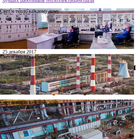
лучших работников теплоэлектроцентрали
Свет и тепло каждому дому
25 декабря 2017
Свет и тепло каждому дому
В День энергетика наградили
лучших работников
теплоэлектроцентрали
Свет и тепло каждому дому
В пятницу, 22 декабря, работники Ново-Рязанской ТЭЦ
отметили День энергетика. На торжественном собрании
лучшим сотрудникам предприятия за добросовестный труд и
профессионализм вручили памятные подарки, грамоты и
благодарственные письма.
Открыл торжественное мероприятие заместитель