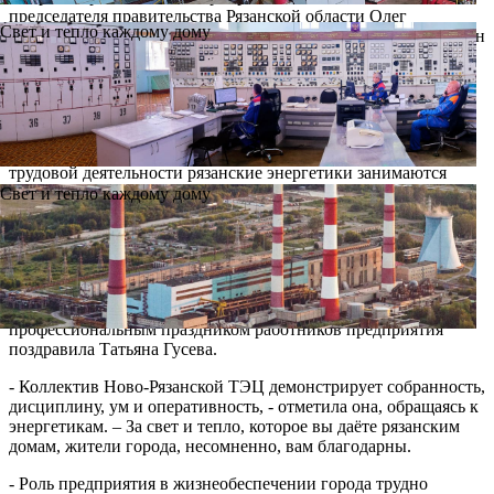
председателя правительства Рязанской области Олег
Свет и тепло каждому дому
Харивский. Обращаясь к работникам Ново-Рязанской ТЭЦ, он
отметил, что от слаженной работы коллектива предприятия
зависит функционирование промышленного сектора и
социальное благополучие рязанцев.
- Энергетика была, есть и будет базисом экономики всей
нашей страны и, конечно же, нашего региона. В течение всей
трудовой деятельности рязанские энергетики занимаются
развитием предпритятия: это и ремонтная программа,и
Свет и тепло каждому дому
модернизация производства. За стабильной работой
оборудования Ново-Рязанской ТЭЦ стоит профессиональный
коллектив сотрудников, способных успешно решать
поставленные задачи, - сказал Олег Харивский.
От лица депутатов Рязанской областной думы с
профессиональным праздником работников предприятия
поздравила Татьяна Гусева.
- Коллектив Ново-Рязанской ТЭЦ демонстрирует собранность,
дисциплину, ум и оперативность, - отметила она, обращаясь к
энергетикам. – За свет и тепло, которое вы даёте рязанским
домам, жители города, несомненно, вам благодарны.
- Роль предприятия в жизнеобеспечении города трудно