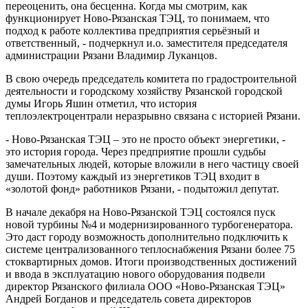
переоценить, она бесценна. Когда мы смотрим, как
функционирует Ново-Рязанская ТЭЦ, то понимаем, что
подход к работе коллектива предприятия серьёзный и
ответственный, - подчеркнул и.о. заместителя председателя
администрации Рязани Владимир Луканцов.
В свою очередь председатель комитета по градостроительной
деятельности и городскому хозяйству Рязанской городской
думы Игорь Яшин отметил, что история
теплоэлектроцентрали неразрывно связана с историей Рязани.
- Ново-Рязанская ТЭЦ – это не просто объект энергетики, -
это история города. Через предприятие прошли судьбы
замечательных людей, которые вложили в него частицу своей
души. Поэтому каждый из энергетиков ТЭЦ входит в
«золотой фонд» работников Рязани, - подытожил депутат.
В начале декабря на Ново-Рязанской ТЭЦ состоялся пуск
новой турбины №4 и модернизированного турбогенератора.
Это даст городу возможность дополнительно подключить к
системе централизованного теплоснабжения Рязани более 75
стоквартирных домов. Итоги производственных достижений
и ввода в эксплуатацию нового оборудования подвели
директор Рязанского филиала ООО «Ново-Рязанская ТЭЦ»
Андрей Богданов и председатель совета директоров