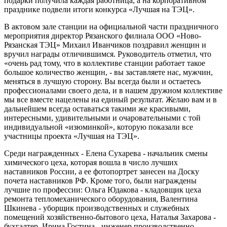
подарки получила каждая работница, а на корпоративном
празднике подвели итоги конкурса «Лучшая на ТЭЦ».
В актовом зале станции на официальной части праздничного
мероприятия директор Рязанского филиала ООО «Ново-
Рязанская ТЭЦ» Михаил Иванчиков поздравил женщин и
вручил награды отличившимся. Руководитель отметил, что
«очень рад тому, что в коллективе станции работает такое
большое количество женщин, - вы заставляете нас, мужчин,
меняться в лучшую сторону. Вы всегда были и остаетесь
профессионалами своего дела, и в нашем дружном коллективе
мы все вместе нацелены на единый результат. Желаю вам и в
дальнейшем всегда оставаться такими же красивыми,
интересными, удивительными и очаровательными с той
индивидуальной «изюминкой», которую показали все
участницы проекта «Лучшая на ТЭЦ».
Среди награжденных - Елена Сухарева - начальник смены
химического цеха, которая вошла в число лучших
наставников России, а ее фотопортрет занесен на Доску
почета наставников РФ. Кроме того, были награждены
лучшие по профессии: Ольга Юдакова - кладовщик цеха
ремонта тепломеханического оборудования, Валентина
Шкинева - уборщик производственных и служебных
помещений хозяйственно-бытового цеха, Наталья Захарова -
бухгалтер, Ирина Гостина - инженер производственно-