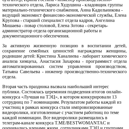
технического отдела, Лариса Худушина - кладовщик группы
материально-технического снабжения, Анна Кадильникова -
ведущий экономист финансово-экономической службы, Елена
Крупова - старший специалист отдела кадров, Ангелина
Мишаева - повар столовой, Елена Зотова - секретарь-
администратор отдела организационной работы и
документационного обеспечения.
За активную жизненную позицию в воспитании детей,
сохранение семейных ценностей награждены женщины,
родившие детей: Кристина Ханалиева - лаборант химического
анализа химцеха, Анастасия Захарова - программист отдела
автоматизированных систем управления производством,
Татьяна Савельева - инженер производственно-технического
отдела.
Вторая часть праздника вызвала наибольший интерес
публики. Состоялась церемония подведения итогов онлайн-
конкурса «Лучшая на ТЭЦ», в котором конкурировали 13
сотрудниц по 7 номинациям. Результатом работы каждой из
участниц в рамках конкурса стали импровизированные
видеоролики, изготовленные с участием работниц по теме
каждой номинации. Все видеоролики размещались в
телеграм-канале конкурса T.ME/BESTWOMANTAC и
оценивались членами жюри, сотрудниками ТЭЦ и группами