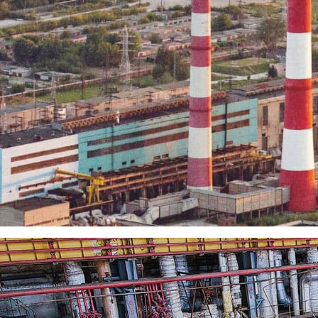
ию мощностей в Рязанском филиале ООО «Ново-Рязанская ТЭЦ» 
, произведенного Тольяттинским электротехническим заводом в
/110 PN (У1), который предназначен для выдачи электрической
альная электрическая мощность нового трансформатора составля
тажу трансформатора выполнены в максимально короткие сроки. 
зора 8 августа 2025 года произведено включение нового трансф
надёжность выдачи мощности в объединенную энергосистему, н