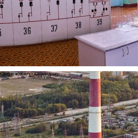
+7 (4912) 24-13-61
+7 (4912) 24-13-62
Copyright © 2011—2026, Ново-Рязанская ТЭЦ.
Рязанский филиал.
Все права защищены.
Политика защиты и обработки персональных данных
Карта сайта
Свет и тепло каждому дому