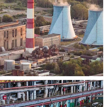
был реализован проект по замене силового трансформатора
 1970 году, в августе был введен в эксплуатацию новый
 мощности от турбогенератора №9 в энергосистему через
ет 125 МВА, номинальное напряжение – 110/10,5 киловольт.
На основании разрешений Рязанского регионального
орматора в энергосистему страны.
адежность электроснабжения собственных нужд станции и