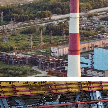
В рамках инвестиционной программы на 2025 год по обновлен
№9Т. Вместо выведенного из эксплуатации трансформатора №9Т
силовой блочный трансформатор №9Т типа TNEPE (ТДЦ) 125000
закрытое распределительное устройство 110 киловольт. Номин
Все работы по проектированию, согласованию, закупке и мон
диспетчерского управления и Приокского управления Ростехнад
Ввод нового трансформатора позволил существенно повысить 
потребителей электроэнергии.
Свет и тепло каждому дому