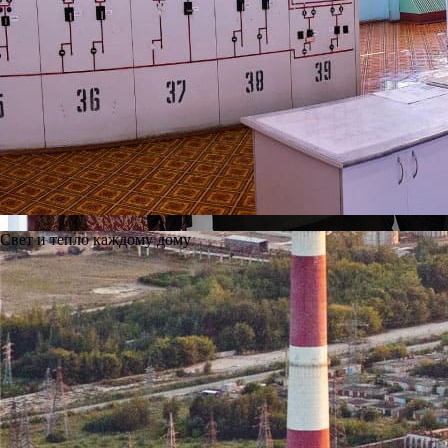
Свет и тепло каждому дому
10
марта 2026
На Ново-Рязанской ТЭЦ работниц поздравили с праздником в
Подробнее
0