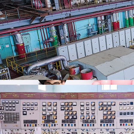
ская ТЭЦ» Анатолий Шестаков награжден Почетной грамотой Ря