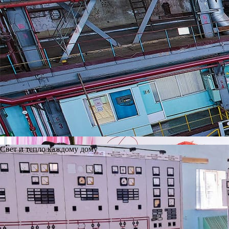
2025 год
2026 год
RSS
30 июня 2026
Директор по стратегии Рязанского филиала ООО «Ново-Рязан
Подробнее
0
Свет и тепло каждому дому