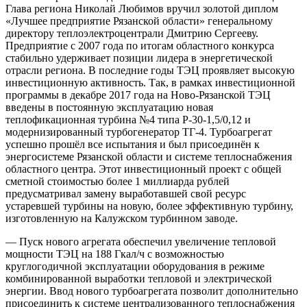
Глава региона Николай Любимов вручил золотой диплом
«Лучшее предприятие Рязанской области» генеральному
директору теплоэлектроцентрали Дмитрию Сергееву.
Предприятие с 2007 года по итогам областного конкурса
стабильно удерживает позиции лидера в энергетической
отрасли региона. В последние годы ТЭЦ проявляет высокую
инвестиционную активность. Так, в рамках инвестиционной
программы в декабре 2017 года на Ново-Рязанской ТЭЦ
введены в постоянную эксплуатацию новая
теплофикационная турбина №4 типа Р-30-1,5/0,12 и
модернизированный турбогенератор ТГ-4. Турбоагрегат
успешно прошёл все испытания и был присоединён к
энергосистеме Рязанской области и системе теплоснабжения
областного центра. Этот инвестиционный проект с общей
сметной стоимостью более 1 миллиарда рублей
предусматривал замену выработавшей свой ресурс
устаревшей турбины на новую, более эффективную турбину,
изготовленную на Калужском турбинном заводе.
— Пуск нового агрегата обеспечил увеличение тепловой
мощности ТЭЦ на 188 Гкал/ч с возможностью
круглогодичной эксплуатации оборудования в режиме
комбинированной выработки тепловой и электрической
энергии. Ввод нового турбоагрегата позволит дополнительно
присоединить к системе централизованного теплоснабжения