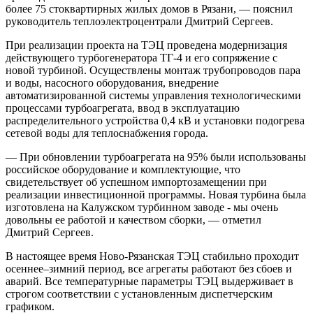
более 75 стоквартирных жилых домов в Рязани, — пояснил
руководитель теплоэлектроцентрали Дмитрий Сергеев.
При реализации проекта на ТЭЦ проведена модернизация
действующего турбогенератора ТГ-4 и его сопряжение с
новой турбиной. Осуществлены монтаж трубопроводов пара
и воды, насосного оборудования, внедрение
автоматизированной системы управления технологическими
процессами турбоагрегата, ввод в эксплуатацию
распределительного устройства 0,4 кВ и установки подогрева
сетевой воды для теплоснабжения города.
— При обновлении турбоагрегата на 95% были использованы
российское оборудование и комплектующие, что
свидетельствует об успешном импортозамещении при
реализации инвестиционной программы. Новая турбина была
изготовлена на Калужском турбинном заводе - мы очень
довольны ее работой и качеством сборки, — отметил
Дмитрий Сергеев.
В настоящее время Ново-Рязанская ТЭЦ стабильно проходит
осеннее–зимний период, все агрегаты работают без сбоев и
аварий. Все температурные параметры ТЭЦ выдерживает в
строгом соответствии с установленным диспетчерским
графиком.