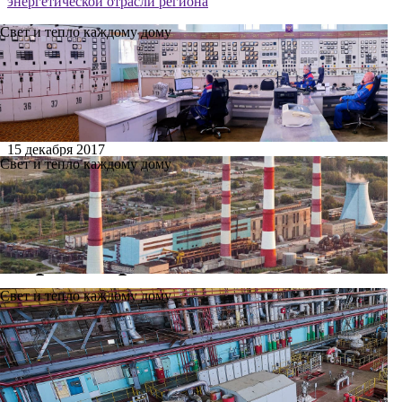
энергетической отрасли региона
Свет и тепло каждому дому
15 декабря 2017
Свет и тепло каждому дому
Ново-Рязанская ТЭЦ
лидирует в энергетической
отрасли региона
Свет и тепло каждому дому
13 декабря в зале торжественных приёмов областного
правительства глава региона Николай Любимов вручил
дипломы победителям и лауреатам конкурса «Лучшие
предприятия и организации Рязанской области». В
номинации «Производство, передача и распределение
тепловой и электрической энергии, газа и воды» лидером
вновь стала Ново-Рязанская ТЭЦ.