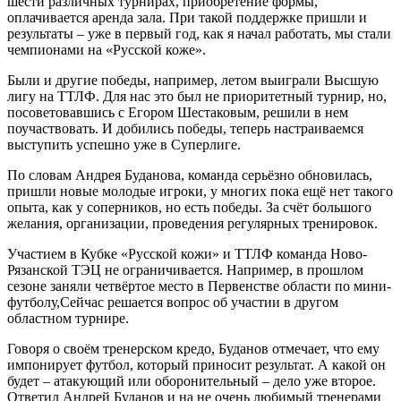
шести различных турнирах, приобретение формы,
оплачивается аренда зала. При такой поддержке пришли и
результаты – уже в первый год, как я начал работать, мы стали
чемпионами на «Русской коже».
Были и другие победы, например, летом выиграли Высшую
лигу на ТТЛФ. Для нас это был не приоритетный турнир, но,
посоветовавшись с Егором Шестаковым, решили в нем
поучаствовать. И добились победы, теперь настраиваемся
выступить успешно уже в Суперлиге.
По словам Андрея Буданова, команда серьёзно обновилась,
пришли новые молодые игроки, у многих пока ещё нет такого
опыта, как у соперников, но есть победы. За счёт большого
желания, организации, проведения регулярных тренировок.
Участием в Кубке «Русской кожи» и ТТЛФ команда Ново-
Рязанской ТЭЦ не ограничивается. Например, в прошлом
сезоне заняли четвёртое место в Первенстве области по мини-
футболу,Сейчас решается вопрос об участии в другом
областном турнире.
Говоря о своём тренерском кредо, Буданов отмечает, что ему
импонирует футбол, который приносит результат. А какой он
будет – атакующий или оборонительный – дело уже второе.
Ответил Андрей Буданов и на не очень любимый тренерами