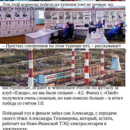
Для этой команды победа на турнире уже не первая, но
Свет и тепло каждому дому
раньше она называлась МФК «Квандо». Руководство ТЭЦ
всегда поддерживало этот коллектив и недавно было принято
решение переименовать его в «Ново-Рязанскую ТЭЦ». Новое
название оказалось удачным – этим летом команда «Н-Р ТЭЦ»
выиграла Высшую лигу на другом представительном турнире
– ТТЛФ, а теперь взяла и Кубок «Русской кожи».
– Простых соперников на этом турнире нет, – рассказывает
капитан команды Александр Шония. – Все соперники играют
Свет и тепло каждому дому
на очень хорошем уровне. Но из группы мы вышли
достаточно легко, заняв в ней второе место. Сначала в плей-
офф обыграли «Велес» в серии пенальти, благодаря нашему
вратарю. В четвертьфинале, уступая РНПК 0:1, в итоге
выиграли со счётом – 4:1. В полуфинале встречались с
командой «Экология дома». Ребята там собраны
мастеровитые, играют в чемпионате России по футзалу за
клуб «Езиды», но мы были сильнее – 4:2. Финал с «Окой»
получился очень сложным, но нам повезло больше – в итоге
победа со счётом 1:0.
Победный гол в финале забил сам Александр, с передачи
своего тёзки Александра Тихомирова, который, кстати,
работает на Ново-Рязанской ТЭЦ электрослесарем в
электроцехе.