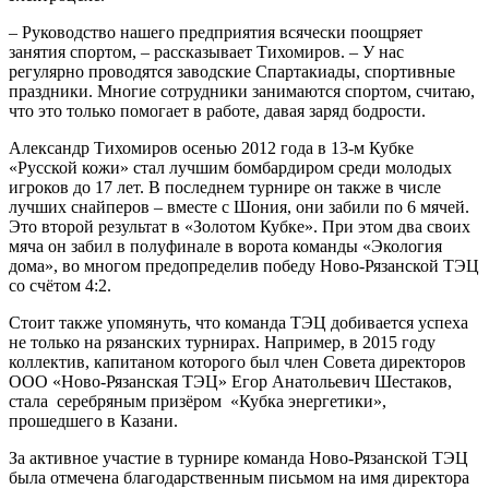
– Руководство нашего предприятия всячески поощряет
занятия спортом, – рассказывает Тихомиров. – У нас
регулярно проводятся заводские Спартакиады, спортивные
праздники. Многие сотрудники занимаются спортом, считаю,
что это только помогает в работе, давая заряд бодрости.
Александр Тихомиров осенью 2012 года в 13-м Кубке
«Русской кожи» стал лучшим бомбардиром среди молодых
игроков до 17 лет. В последнем турнире он также в числе
лучших снайперов – вместе с Шония, они забили по 6 мячей.
Это второй результат в «Золотом Кубке». При этом два своих
мяча он забил в полуфинале в ворота команды «Экология
дома», во многом предопределив победу Ново-Рязанской ТЭЦ
со счётом 4:2.
Стоит также упомянуть, что команда ТЭЦ добивается успеха
не только на рязанских турнирах. Например, в 2015 году
коллектив, капитаном которого был член Совета директоров
ООО «Ново-Рязанская ТЭЦ» Егор Анатольевич Шестаков,
стала серебряным призёром «Кубка энергетики»,
прошедшего в Казани.
За активное участие в турнире команда Ново-Рязанской ТЭЦ
была отмечена благодарственным письмом на имя директора