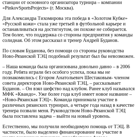
станции от основного организатора турнира – компании
«PinkovSportsProjects» (г. Москва).
Для Александра Тихомирова эта победа в «Золотом Кубке»
«Русской кожи» стала уже третьей в футбольной карьере и
останавливаться на достигнутом, он похоже не собирается.
Тем более, что поддержка со стороны предприятия у команды
солидная. Об этом рассказал и тренер Андрей Буданов.
По словам Буданова, без помощи со стороны руководства
Ново-Рязанской ТЭЦ подобный результат был бы невозможен.
– Наша команда была организована довольно давно – в 2006
году. Ребята играли без особого успеха, пока мы не
познакомились с Егором Анатольевич Шестаковым- членом
совета директоров Ново-Рязанской ТЭЦ, – рассказывает
Буданов. – Он взял шефство над клубом. Ранее клуб назывался
МФК «Квандо». Уже более года клуб имеет новое название –
«Ново-Рязанская ТЭЦ». Команда принимала участие в
различных рязанских турнирах, а четыре года назад в качестве
тренера позвали меня. Руководством Ново-Рязанской ТЭЦ
была поставлена задача – выйти на новый уровень.
Естественно, мы получили необходимую помощь от ТЭЦ. В
частности, было выделено финансирование на участие в