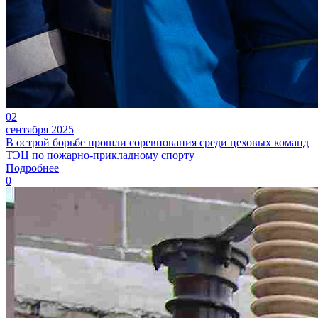
02
сентября 2025
В острой борьбе прошли соревнования среди цеховых команд
ТЭЦ по пожарно-прикладному спорту
Подробнее
0