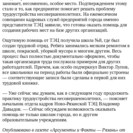
занимает, несомненно, особое место. Подтверждением этому
стало и то, как предприятие помогает решать проблему
трудоустройства несовершеннолетних. На ежемесячном
совещании кадровых служб предприятий города именно
представители ТЭЦ заявили, что готовы оказать помощь для
создания рабочих мест на базе других организаций.
Ощутимую помощь от ТЭЦ получила школа №8, где был
создан трудовой отряд. Ребята занимались мелким ремонтом в
школе, покраской, уборкой мусора и многим другим. Весь
процесс был полностью документально оформлен, чтобы
такая организация труда послужила примером для других
работодателей. Причем, как особо подчеркнул Виктор Лупов,
все школьники на период работы были официально устроены
— соответствующие записи были сделаны в первой для них
трудовой книжке.
— Уже сейчас мы думаем, как в следующем году продолжить
практику трудоустройства несовершеннолетних, — поясняет
начальник отдела кадров Ново-Рязанской ТЭЦ Владимир
Давыдов. — Сейчас обсуждаем возможность оказывать
помощь не только школам города, но и другим
образовательным учреждениям.
Опубликовано в газете «Аргументы и Факты — Рязань» от