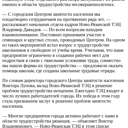
именно в области трудоустройства несовершеннолетних.
— С городским Центром занятости населения мы
плодотворно сотрудничаем на протяжении ряда лет, —
рассказывает начальник отдела кадров Ново-Рязанской ТЭЦ
Владимир Давыдов. — По всем вопросам находим
взаимопонимание. Постоянно принимаем участие в
семинарах и круглых столах, проводимых Центром. На одном
из таких мероприятий встал вопрос о трудоустройстве
школьников в свободное от учебы время. Учитывая, что наше
предприятие ограничено в создании рабочих мест для
подростков в связи с тяжелыми условиями труда, совместно
мы нашли формы их трудоустройства — предложили оказать
помощь школам, где созданы школьные трудовые отряды.
По словам директора городского Центра занятости населения
Виктора Лупова, вклад Ново-Рязанской ТЭЦ в решение
проблем трудоустройства неоценим. Ежегодно ТЭЦ входит в
число лучших работодателей города. Их победа в этом году
стала признанием заслуг в решении проблем занятости
населения.
— Многие предприятия города активно работают с нами в
области трудоустройства рязанцев, — объясняет Виктор
Владимирович. — Ново-Рязанская ТЭЦ в этом списке