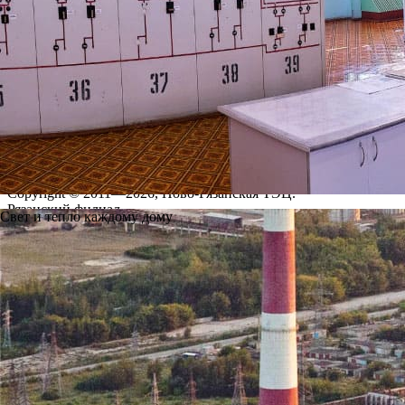
Предыдущая
Вернуться
Следующая
Вы можете написать нам на почту, а также оставить свой вопр
Приемная:
534@tec.ryazan.ru
Обратная связь
Адрес
390011, Рязанская область, г.Рязань,район Южный промуз
Телефон приемной
+7 (4912) 24-13-61
+7 (4912) 24-13-62
Copyright © 2011—2026, Ново-Рязанская ТЭЦ.
Рязанский филиал.
Свет и тепло каждому дому
Все права защищены.
Политика защиты и обработки персональных данных
Карта сайта