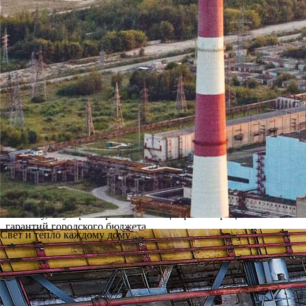
На Ново-Рязанской ТЭЦ продолжаются ремонтные работы по под
города Рязани, в декабре прошлого года пополнилось новой с
котлов и турбин в исправном техническом состоянии для надеж
Однако, существует проблема увеличения задолженности Рязан
дефицита денежных средств. На 28 августа задолженность РМПТ
июль) свидетельствует о фактическом отказе муниципального п
население города горячей водой, а также оплачивать выполне
фактически кредитовать МУП «РМПТС». Но бесконечно долго т
Станция близка к тому моменту, когда может наступить состо
«РМПТС» за счет собственных или заемных средств, своевреме
сезону.
Налицо все признаки надвигающегося кризиса неплатежей, кот
Причем, кризис 2010 года, в котором задолженность МУП РМП
теплофикационного оборудования и последующему отключению г
отставку, а губернатором был инициирован процесс заключен
гарантий городского бюджета.
Свет и тепло каждому дому
Необходимо отметить, что энергетики не хотят повторения нег
плательщиками за тепло и горячую воду. Возникают резонные в
до производителя- Ново-Рязанской ТЭЦ? Почему администрация
расходования средств, которые предназначены для закупки у
полученных от потребителей денежных средств между различн