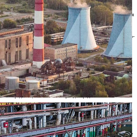
ное оборудование ТЭЦ, которое участвует в теплоснабжении
агает все усилия для модернизации оборудования, поддержания
ед ТЭЦ и возникшего в результате нарастания долгов
оплаты за отпущенное тепло в течение 4-х месяцев (за апрель-
ции вынуждена сегодня бесплатно, за свой счет обеспечивать
х ресурсов и дорогостоящих банковских кредитов, то есть
и затратного предприятия как ТЭЦ продолжаться не может.
огда ТЭЦ уже не сможет обеспечивать поставки тепла для МУП
сировать ремонты по подготовке к новому отопительному
ода. Такие ситуации возникали в 2007, 2010, 2016 годах.
ащению поставок газа на ТЭЦ, приостановке работы
рдумы в 2010 году отправили главу администрации Рязани в
ПТС перед ТЭЦ на 7-летний период с предоставлением
еления (до 98% потребителей) является добросовестными
 за поставленное тепло и горячую воду, если они не доходят
ролирующие органы допускают возможность нецелевого
скает неравномерное (непропорциональное) распределение
мая «привилегированное» положение, получают больше, другие