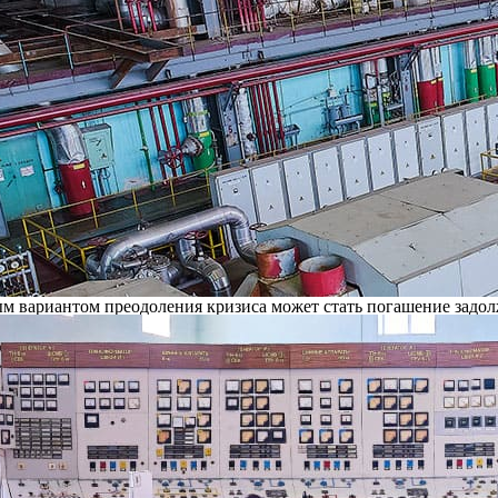
О теплоснабжении» статус единой теплоснабжающей организаци
отребляя своими правами монополиста. При этом муниципальное 
требителя тепловой энергии. Известны также факты задержки п
водит к обострению ситуации.
о игнорирования со стороны МУП «РМПТС» договорных обязател
ии» МУП РМПТС, имеющее статус единой теплоснабжающей орган
свою очередь, администрация г.Рязани в силу требований ст.6 
» также обязана организовать бесперебойное теплоснабжение п
МПТС и администрация г.Рязани несут всю полноту ответственно
и предложения о подписании соглашения, регулирующего поэта
басов и заместитель председателя правительства Рязанской обл
С и прокуратуру. Пока каких-либо конкретных решений со стор
рогнозирует увеличение задолженности перед ТЭЦ в текущем году
итуации погашение долгов со стороны РМПТС за счет новых банко
ным вариантом преодоления кризиса может стать погашение за
занской области Н.В.Любимову с просьбой поставить проблему 
снабжения города в преддверии отопительного сезона. Коллекти
редоставлением областных, муниципальных или банковских гара