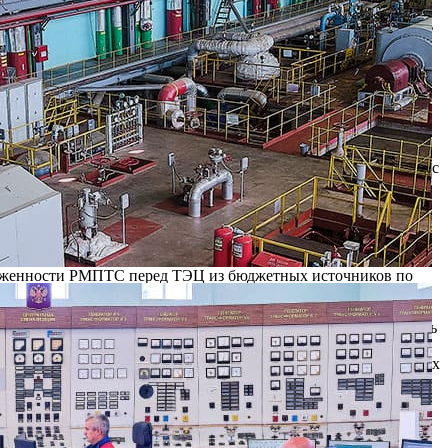
и в Рязани и, занимая доминирующее положение, намеренно
предприятие не учитывает, что такие действия могут повлечь
еречисления на счета МУП «РМПТС» платежей населения со
ьств по оплате, сложившуюся ситуацию следует расценивать
изации в городе, обязана обеспечить надежное и
ФЗ «О теплоснабжении» и ст. 16 ФЗ «Об общих принципах
отребителей областного центра и контроль за исполнением
сти за обеспечение города теплом. Станция направила в адрес
пную оплату долгов. О проблеме нарастания задолженности
асти О.Л.Харивский. Подготовлены иски для направления в
оны РМПТС и городских властей по погашению долгов не
 по итогам третьего квартала до 431,2 млн. руб., по итогам
вских кредитов приведет к ухудшению финансового положения
долженности РМПТС перед ТЭЦ из бюджетных источников по
неплатежей под контроль правительства региона и предпринять
в ТЭЦ надеется, что задолженность РМПТС за поставленную
нтий и жители Рязани встретят осенне-зимний период в теплых