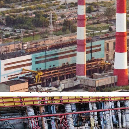
готовке к отопительному сезону 2018-2019 г.г. Теплофикацион
овременной турбиной №4. Коллектив теплоэлектроцентрали прил
ного и качественного обеспечения города теплом.
ского муниципального предприятия тепловых сетей (РМПТС) пер
С перед ТЭЦ достигла 311,6 миллионов руб. Полное отсутствие 
редприятия от исполнения своих договорных обязательств. Стан
ние ремонтных работ и инвестиционной программы из собственны
акой режим недофинансирования для технологически сложного 
яние неплатежеспособности по ее договорным обязательствам. Т
нно осуществлять оплату по закупкам газового топлива, финан
орые периодически дестабилизируют систему теплоснабжения гор
ТС перед ТЭЦ превышала полмиллиарда рублей, привел к прекр
орячей воды в трех районах города. В результате депутаты го
ия соглашения о реструктуризации погашения задолженности РМ
ативного сценария 2010 года, поскольку значительная часть нас
опросы: куда РМПТС направляет полученные от населения деньги
 г. Рязани, счетная палата, депутатский корпус и другие конт
 ТЭЦ тепла для города? По имеющейся информации, РМПТС допу
ыми поставщиками энергоресурсов. В итоге- одни из них, зани