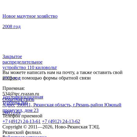
Новое мазутное хозяйство
2008 год
Закрытое
распределительное
устройство 110 киловольт
Вы можете написать нам на почту, а также оставить свой
2005 год
вопрос с помощью формы обратной связи
Приемная:
534@tec.ryazan.ru
Теплофикационная
Обратная связь
турбина №6
Адрес
390011, Рязанская область, г.Рязань,район Южный
промузел, дом 23
2005 год
Телефон приемной
+7 (4912) 24-13-61
+7 (4912) 24-13-62
Copyright © 2011—2026, Ново-Рязанская ТЭЦ.
Рязанский филиал.