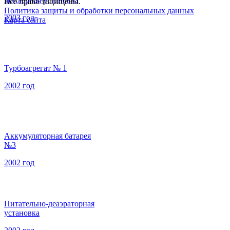
Бойлерная установка
Все права защищены.
Политика защиты и обработки персональных данных
2003 год
Карта сайта
Турбоагрегат № 1
2002 год
Аккумуляторная батарея
№3
2002 год
Питательно-деаэраторная
установка