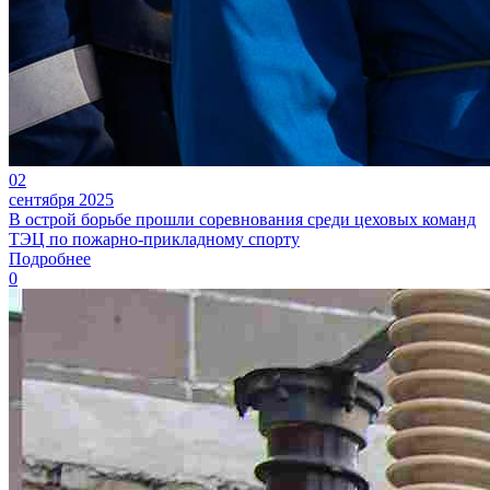
02
сентября 2025
В острой борьбе прошли соревнования среди цеховых команд
ТЭЦ по пожарно-прикладному спорту
Подробнее
0