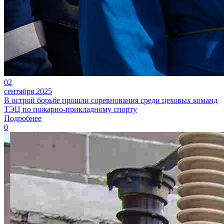
02
сентября 2025
В острой борьбе прошли соревнования среди цеховых команд
ТЭЦ по пожарно-прикладному спорту
Подробнее
0